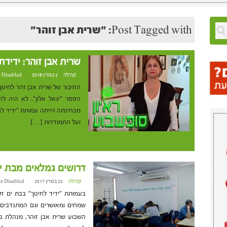
Post Tagged with: "שרית אבן זוהר"
שרית אבן זוהר: ידידת
קהילה
2 במרץ 2018 at 7:13
 Disabled
החיבור של שרית אבן זהר לחינו
הספר "יגאל אלון", לא היה ל
מבחינתה הייתה עמותת "ידיד לח
ועל התמודדות […]
דרושים גמלאים מבת י
קהילה
22 במרץ 2017 at 10:51
e Disabled
בעמותת "ידיד לחינוך" בבת ים ז
שמחים ומאושרים וגם המתנדבים.
השבוע שרית אבן זוהר, מנהלת בי