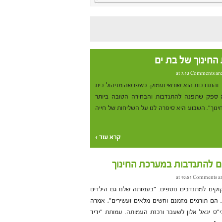
 החינוך של בת ים
Comments are
ך והתנדבות הוא שורשי ועמוק. כשפרשה מניהול בית
ה ספק שתפנה להתנדבות והבחירה הטובה ביותר
ינוך". השבוע היא סיפרה לנו על השליחות של חייה
קרא עוד ›
ם להתנדבות במערכת החינוך
Comments ar
קוקים למתנדבים נוספים. "בעמותה שלנו גם הילדים
 הם תורמים מזמנם וחשים מלאים ועשירים", אמרה
"ס יגאל אלון לשעבר ורכזת העמותה. עמותת "ידיד