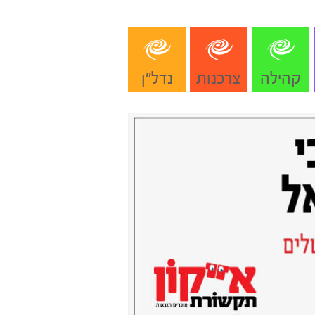
קהילה
צרכנות
נדל"ן