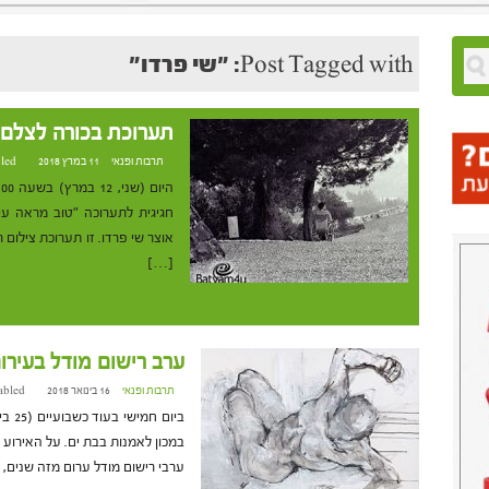
Post Tagged with: "שי פרדו"
תערוכת בכורה לצלם ב
תרבות ופנאי
11 במרץ 2018 at 23:55
led
חגיגית לתערוכה "טוב מראה עי
[…]
ערב רישום מודל בעירום
תרבות ופנאי
16 בינואר 2018 at 13:58
abled
ביום
במכון לאמנות בבת ים. על האירוע מ
ערבי רישום מודל ערום מזה שנים, 