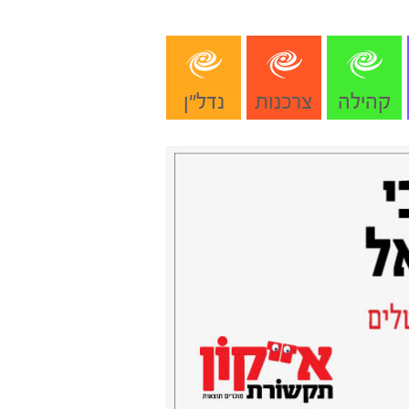
קהילה
צרכנות
נדל"ן