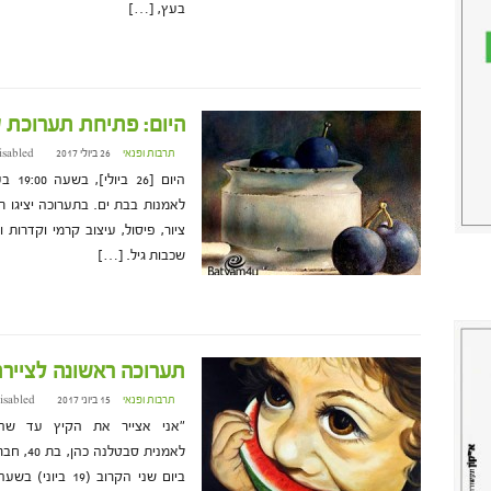
בעץ, […]
היום: פתיחת תערוכת ס
תרבות ופנאי
26 ביולי 2017 at 12:00
isabled
היום
לאמנות בבת ים. בתערוכה יציגו ת
שכבות גיל. […]
תערוכה ראשונה לצייר
תרבות ופנאי
15 ביוני 2017 at 13:22
isabled
"אני אצייר את הקיץ עד שהו
לאמנית 