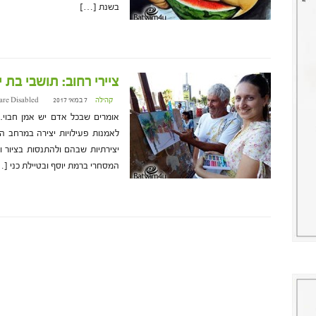
בשנת […]
ציירי רחוב: תושבי בת 
קהילה
7 במאי 2017 at 12:20
re Disabled
אומרים שבכל אדם יש אמן חבוי.
לאמנות פעילויות יצירה במרחב ה
יצירתיות שבהם ולהתנסות בציור ו
המסחרי ברמת יוסף ובטיילת כני [