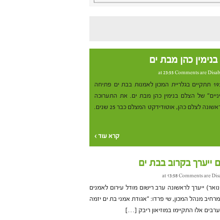
נימין כהן מבת ים
Comments are Disab
היום (שני, 12 במרץ) בשעה 19:00 תתקיים בגלריית המכון לאמנות בבת ים פתיחה
ניים" של הצלם בנימין כהן מבת ים. את התערוכה
אוצר שי פרדו. זו תערוכת צילום ראשונה לצלם כהן, אוטודידקט המצלם כבר 25 שנים.
קרא עוד ›
 ייערך בקרוב בבת ים
Comments are Dis
 חמישי בעוד כשבועיים (25 בינואר) ייערך לראשונה ערב רישום מודל עירום לאמנים
רחיב מנהל המכון, שי פרדו: "אגודת אמני בת ים יזמה
ערבים אלו התקיימו במוזיאון ריבק […]