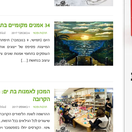
34 אמנים מקומיים בתערוכה חדשה: גרים בבת ים
תרבות ופנאי
6 בנובמבר 2017 at 18:46
bled
העוסקים בתחומי אמנות שונים: ציור
עיצוב בנחושת […]
המכון לאמנות בת ים:
הקרובה
תרבות ופנאי
1 באוגוסט 2017 at 17:05
abled
ההרשמה לשנת הלימודים הקרובה במ
שיעורים לכל הגילאים בכל הרמות,
10%. הקורסים יחלו בספטמבר ויה