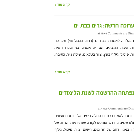
קרא עוד ›
Comments are Disa
היום (חמישי, 9 בנובמבר) תיפתח בגלריה לאמנות בבת ים (רחוב הגבול 18) תערוכה
המייצגת פסיפס של ייצוגים אודות העיר. המציגים הם 34 אמנים בני ובנות העיר,
, פיסול, גילוף בעץ, ציור בטלאים, עיסת נייר, כתיבה,
קרא עוד ›
 נפתחה ההרשמה לשנת הלימודים
Comments are Dis
כון לאמנות בת ים החלה בימים אלו. במכון מוצעים
 ולנרשמים בחודש אוגוסט לקורס שנתי תינתן הנחה של
יו במגוון רחב של תחומים: רישום וציור, פיסול, גילוף