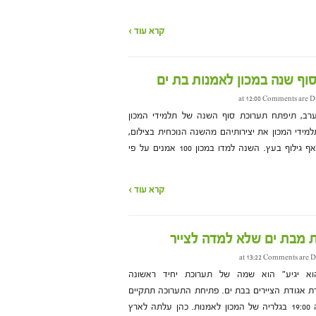
קרא עוד ›
וף שנה במכון לאמנות בת ים
Comments are D
 [26 ביולי], בשעה 19:00 בערב, תיפתח תערוכת סוף השנה של תלמידי המכון
למידי המכון את יצירותיהם מהשנה הנוכחית בצילום,
ציור, פיסול, עיצוב קרמי וקדרות ואף גילוף בעץ. השנה למדו במכון 100 אמנים על פי
קרא עוד ›
ת מבת ים שלא למדה לצייר
Comments are D
א יגיע" הוא שמה של תערוכת יחיד ראשונה
סבטלנה כהן, בת 40, חברת אגודת הציירים בבת ים. פתיחת התערוכה תתקיים
ביום שני הקרוב (19 ביוני) בשעה 19:00 בגלריה של המכון לאמנות. כהן עלתה לארץ