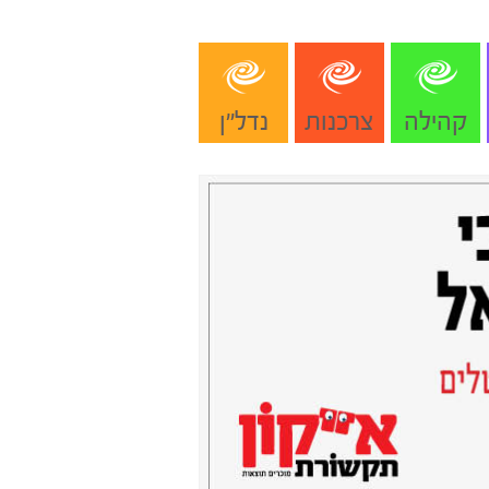
קהילה
צרכנות
נדל"ן