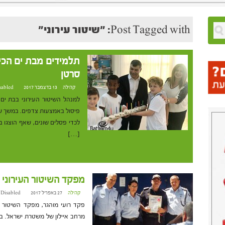
Post Tagged with: "שיטור עירוני"
תלמידים מבת ים הכינ
סרטן
קהילה
13 בדצמבר 2017 at 12:23
sabled
למנהל השיטור העירוני בבת ים, 
פיסול באמצעות צדפים. במשך שנ
לכדי פסלים שונים, שאף הוצגו 
[…]
מפקד השיטור העירוני 
קהילה
27 באפריל 2017 at 17:14
 Disabled
פקד רועי מוהגר, מפקד השיטור 
מרחב איילון של משטרת ישראל. ב