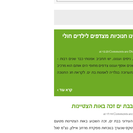
ו חנוכיות מצדפים לילדים חולי
Comments are Di
ניסים וענונו, יש תחביב אמנותי כבר שנים רבות –
ים אוסף וענונו צדפים מחופי הים אותם הוא מרכיב
בתערוכה בגלריה לאמנות בת ים. לקראת חג החנוכה
קרא עוד ›
בבת ים זכה באות הצטיינות
Comments are
העירוני בבת ים, זכה השבוע באות הצטיינות מטעם
טקס שנערך בנוכחות מפקדת מרחב איילון, נצ"מ סגל