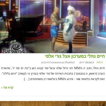
חיים גוזלי במערכון אצל גורי אלפי
רכילות
5 בנובמבר 2017 at 22:19
Comments are Disabled
חיים גוזלי, כוכב ה-MMA הכי גדול שלנו ובעל טור קבוע כאן ב"בת ים פור יו", מתארח
הערב (ראשון, 5 בנובמבר) בתכנית האירוח של גורי אלפי בערוץ 12 (קשת) "היום בלילה".
זאת לקראת בלאטור 188 – אירוע MMA בינלאומי רב משתתפים […]
קרא עוד ›