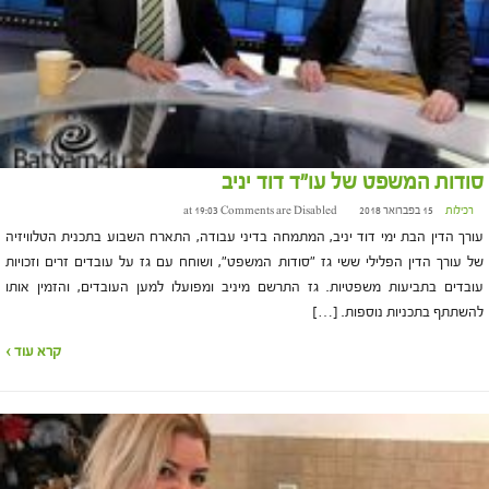
סודות המשפט של עו"ד דוד יניב
רכילות
15 בפברואר 2018 at 19:03
Comments are Disabled
עורך הדין הבת ימי דוד יניב, המתמחה בדיני עבודה, התארח השבוע בתכנית הטלוויזיה
של עורך הדין הפלילי ששי גז "סודות המשפט", ושוחח עם גז על עובדים זרים וזכויות
עובדים בתביעות משפטיות. גז התרשם מיניב ומפועלו למען העובדים, והזמין אותו
להשתתף בתכניות נוספות. […]
קרא עוד ›