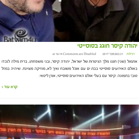
יהודה קיסר חוגג בסוסייטי
רכילות
21 בנובמבר 2017 at 16:14
Comments are Disabled
אתמול (שני) חגגו מלך הגיטרות של ישראל, יהודה קיסר, ובני משפחתו, ברית מילה לנכדו
באולם האירועים סוסייטי בבת ים עם אוכל משובח ואיך לא, מוזיקה מצוינת. שיהיה במזל
טוב! בתמונה: קיסר עם בעלי אולם האירועים סוסייטי, אורן ליטאי.
קרא עוד ›