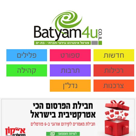
חדשות
ספורט
פלילים
רכילות
תרבות
קהילה
צרכנות
נדל"ן