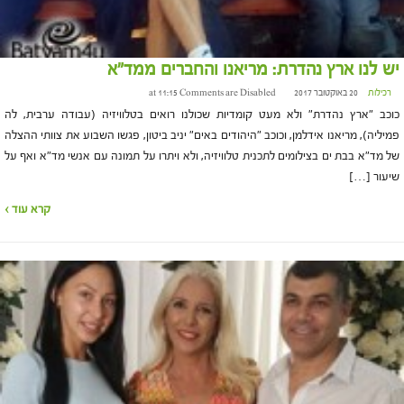
יש לנו ארץ נהדרת: מריאנו והחברים ממד"א
רכילות
20 באוקטובר 2017 at 11:15
Comments are Disabled
כוכב "ארץ נהדרת" ולא מעט קומדיות שכולנו רואים בטלוויזיה (עבודה ערבית, לה
פמיליה), מריאנו אידלמן, וכוכב "היהודים באים" יניב ביטון, פגשו השבוע את צוותי ההצלה
של מד"א בבת ים בצילומים לתכנית טלוויזיה, ולא ויתרו על תמונה עם אנשי מד"א ואף על
שיעור […]
קרא עוד ›