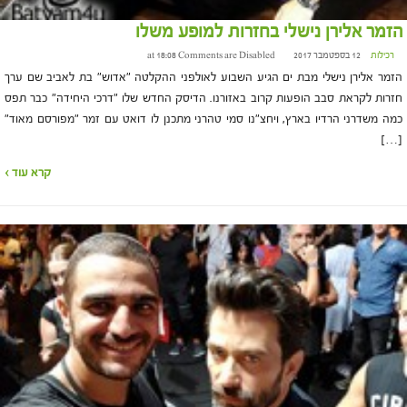
הזמר אלירן נישלי בחזרות למופע משלו
רכילות
12 בספטמבר 2017 at 18:08
Comments are Disabled
הזמר אלירן נישלי מבת ים הגיע השבוע לאולפני ההקלטה "אדוש" בת לאביב שם ערך
חזרות לקראת סבב הופעות קרוב באזורנו. הדיסק החדש שלו "דרכי היחידה" כבר תפס
כמה משדרני הרדיו בארץ, ויחצ"נו סמי טהרני מתכנן לו דואט עם זמר "מפורסם מאוד"
[…]
קרא עוד ›