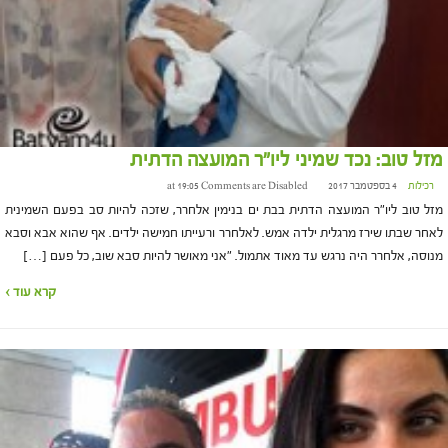
מזל טוב: נכד שמיני ליו"ר המועצה הדתית
רכילות
4 בספטמבר 2017 at 19:05
Comments are Disabled
מזל טוב ליו"ר המועצה הדתית בבת ים בנימין אלחרר, שזכה להיות סב בפעם השמינית
לאחר שבתו שירז מרגלית ילדה אמש. לאלחרר ורעייתו חמישה ילדים. אף שהוא אבא וסבא
מנוסה, אלחרר היה נרגש עד מאוד אתמול. "אני מאושר להיות סבא שוב, כל פעם […]
קרא עוד ›