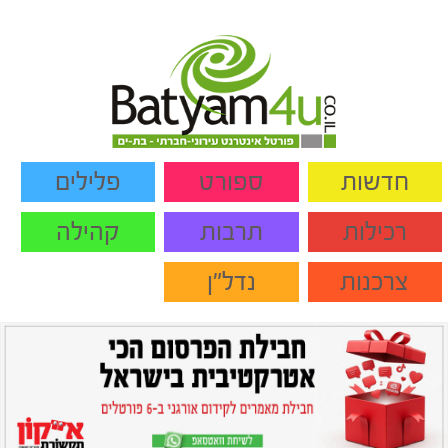
חדשות
ספורט
פלילים
רכילות
תרבות
קהילה
צרכנות
נדל"ן