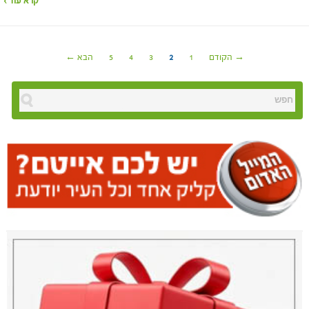
קרא עוד ›
→ הקודם
1
2
3
4
5
הבא ←