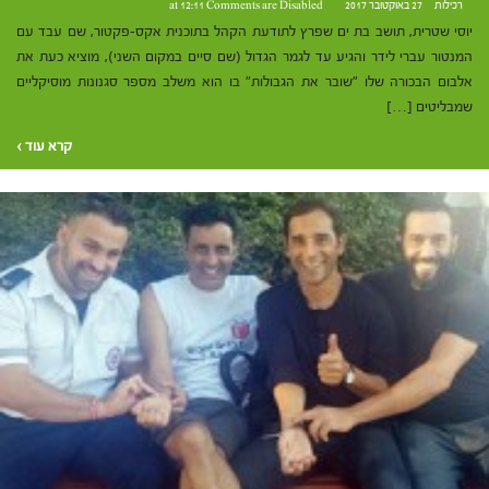
רכילות
27 באוקטובר 2017 at 12:11
Comments are Disabled
יוסי שטרית, תושב בת ים שפרץ לתודעת הקהל בתוכנית אקס-פקטור, שם עבד עם
המנטור עברי לידר והגיע עד לגמר הגדול (שם סיים במקום השני), מוציא כעת את
אלבום הבכורה שלו "שובר את הגבולות" בו הוא משלב מספר סגנונות מוסיקליים
שמבליטים […]
קרא עוד ›