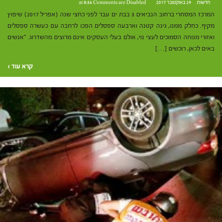
חדשות
29 באוקטובר 2017 at 8:56
Comments are Disabled
המרכז המסחרי ברחוב הנביאים 3 בבת ים עבר לפני כחצי שנה (אפריל 2017) שיפוץ
מקיף. כחלק ממנו, גינה קטנה וארבעה ספסלים הפכו לרחבה עם כעשרה ספסלים
ואזורי מנוחה הסמוכים לעצי נוי, אולם בעלי העסקים אינם מרוצים מהשדרוג. "אנשים
באים לכאן, רוכשים […]
קרא עוד ›