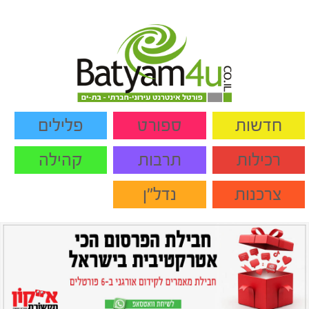
חדשות
ספורט
פלילים
רכילות
תרבות
קהילה
צרכנות
נדל"ן