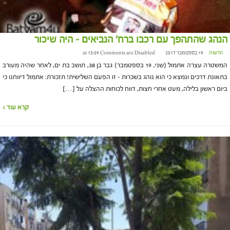
הנהג שהתהפך עם רכבו ברח' הנביאים – היה שיכור
חדשות
19 בספטמבר 2017 at 13:09
Comments are Disabled
המשטרה עצרה אתמול (שני, 19 בספטמבר) גבר בן 38, תושב בת ים, לאחר שהיה מעורב
בתאונת דרכים ונמצא כי הוא נוהג בשכרות – זו הפעם השלישית! תזכורת: אתמול דיווחנו כי
ביום ראשון בלילה, מעט אחרי חצות, דווח לכוחות ההצלה על […]
קרא עוד ›