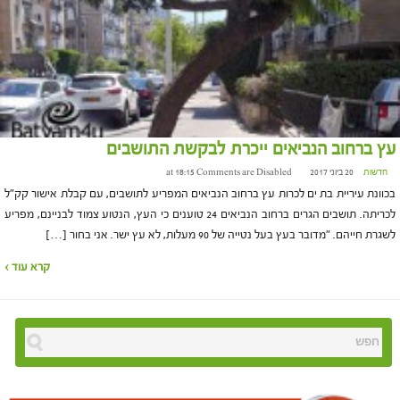
עץ ברחוב הנביאים ייכרת לבקשת התושבים
חדשות
20 ביוני 2017 at 18:15
Comments are Disabled
בכוונת עיריית בת ים לכרות עץ ברחוב הנביאים המפריע לתושבים, עם קבלת אישור קק"ל
לכריתה. תושבים הגרים ברחוב הנביאים 24 טוענים כי העץ, הנטוע צמוד לבניינם, מפריע
לשגרת חייהם. "מדובר בעץ בעל נטייה של 90 מעלות, לא עץ ישר. אני בחור […]
קרא עוד ›