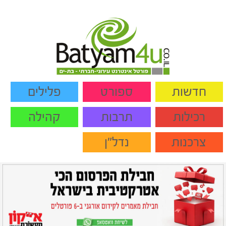
חדשות
ספורט
פלילים
רכילות
תרבות
קהילה
צרכנות
נדל"ן