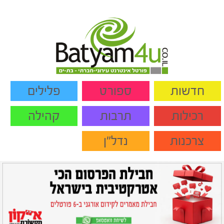
חדשות
ספורט
פלילים
רכילות
תרבות
קהילה
צרכנות
נדל"ן