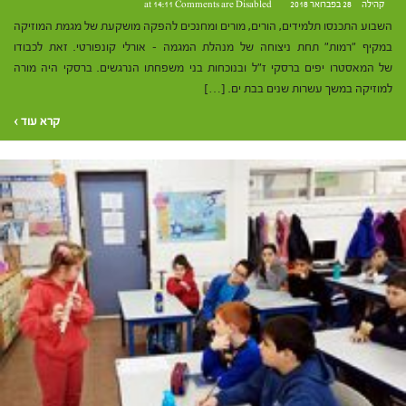
קהילה
28 בפברואר 2018 at 14:11
Comments are Disabled
השבוע התכנסו תלמידים, הורים, מורים ומחנכים להפקה מושקעת של מגמת המוזיקה
במקיף "רמות" תחת ניצוחה של מנהלת המגמה – אורלי קונפורטי. זאת לכבודו
של המאסטרו יפים ברסקי ז"ל ובנוכחות בני משפחתו הנרגשים. ברסקי היה מורה
למוזיקה במשך עשרות שנים בבת ים. […]
קרא עוד ›