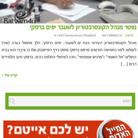
נפטר מנהל הקונסרבטוריון לשעבר יפים ברסקי
חדשות
15 באוגוסט 2017 at 1:43
Comments are Disabled
מנהל הקונסרבטוריון העירוני בבת ים לשעבר, יפים ברסקי, הלך אתמול בערב (שני)
לעולמו. לפני כחמישה חודשים פרסם ברסקי פוסט בדף הפייסבוק שלו בו ציין כי הוא בבית
החולים "תל השומר" ו"מרגיש אופטימי", וזכה לאיחולי החלמה רבים. ברסקי חינך תלמידים
רבים […]
קרא עוד ›