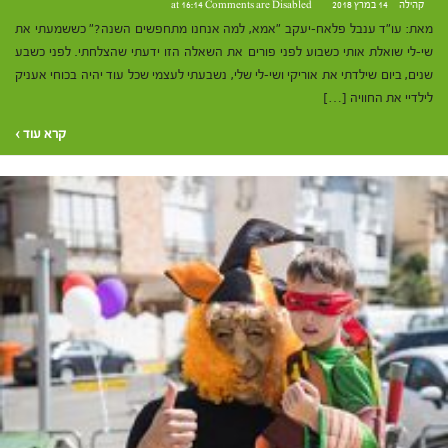
קהילה
14 במרץ 2018 at 16:14
Comments are Disabled
מאת: עו"ד ענבל פלאח-יעקב "אמא, למה אנחנו מתחפשים השנה?" כששמעתי את
שי-לי שואלת אותי כשבוע לפני פורים את השאלה הזו ידעתי שהצלחתי. לפני כשבע
שנים, ביום שילדתי את אוריקי ושי-לי שלי, נשבעתי לעצמי שכל עוד יהיה בכוחי אעניק
לילדיי את החוויה […]
קרא עוד ›