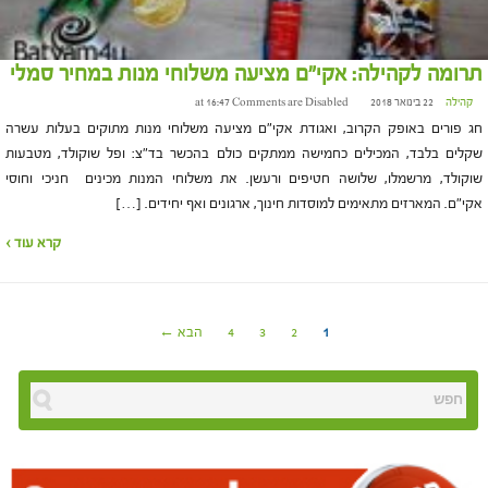
תרומה לקהילה: אקי"ם מציעה משלוחי מנות במחיר סמלי
קהילה
22 בינואר 2018 at 16:47
Comments are Disabled
חג פורים באופק הקרוב, ואגודת אקי"ם מציעה משלוחי מנות מתוקים בעלות עשרה
שקלים בלבד, המכילים כחמישה ממתקים כולם בהכשר בד"צ: ופל שוקולד, מטבעות
שוקולד, מרשמלו, שלושה חטיפים ורעשן. את משלוחי המנות מכינים חניכי וחוסי
אקי"ם. המארזים מתאימים למוסדות חינוך, ארגונים ואף יחידים. […]
קרא עוד ›
1
2
3
4
הבא ←