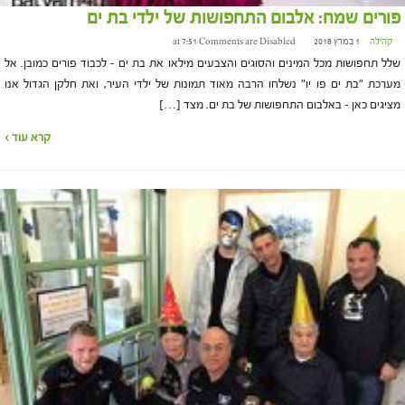
פורים שמח: אלבום התחפושות של ילדי בת ים
קהילה
1 במרץ 2018 at 7:51
Comments are Disabled
שלל תחפושות מכל המינים והסוגים והצבעים מילאו את בת ים – לכבוד פורים כמובן. אל
מערכת "בת ים פו יו" נשלחו הרבה מאוד תמונות של ילדי העיר, ואת חלקן הגדול אנו
מציגים כאן – באלבום התחפושות של בת ים. מצד […]
קרא עוד ›