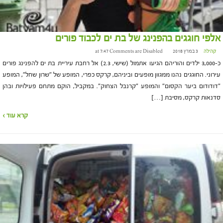
אלפי חוגגים בהפנינג של בת ים לכבוד פורים
קהילה
3 במרץ 2018 at 7:47
Comments are Disabled
כ-3,000 ילדים והוריהם הגיעו אתמול (שישי, 2.3) אל רחבת עיריית בת ים להפנינג פורים
עירוני. החוגגים נהנו ממגוון מופעים וביניהם, קרקס כפרי, המופע של "שרון שחל", המופע
"דודודום ביער הקסום" והמופע "קרנבל הצחוק". במקביל, הוקם מתחם פעילויות ובהן
סדנאות קרקס, מסיבת […]
קרא עוד ›