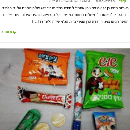
קהילה
26 בפברואר 2018 at 17:52
Comments are Disabled
משלוח מנות בן 20 ארגזים ניתן אתמול ליחידת רשף מגדוד 402 של תותחנים על ידי תלמידי
בית הספר "ראשונים". משלוח המנות המפנק כלל חטיפים, תכשירי טיפוח ועוד. אל בית
הספר הגיעו נציגי היחידה סרן עומרי צרור, סג"מ שירה גלעד רז […]
קרא עוד ›