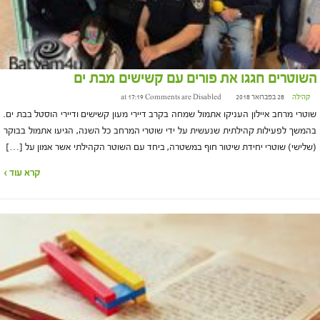
השוטרים חגגו את פורים עם קשישים מבת ים
קהילה
28 בפברואר 2018 at 17:19
Comments are Disabled
שוטרי מרחב איילון העניקו אתמול שמחה בקרב דיירי מעון קשישים ודיירי הוסטל בבת ים.
בהמשך לפעילות קהילתית שנעשית על ידי שוטרי המרחב כל השנה, הגיעו אתמול בבוקר
(שלישי) שוטרי יחידת שיטור חוף במשטרה, ביחד עם השוטר הקהילתי אשר אמון על […]
קרא עוד ›