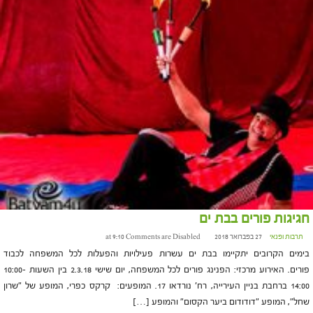
חגיגות פורים בבת ים
תרבות ופנאי
27 בפברואר 2018 at 9:10
Comments are Disabled
בימים הקרובים יתקיימו בבת ים עשרות פעילויות והפעלות לכל המשפחה לכבוד
פורים. האירוע מרכזי: הפנינג פורים לכל המשפחה, יום שישי 2.3.18 בין השעות 10:00-
14:00 ברחבת בניין העירייה, רח' נורדאו 17. המופעים: קרקס כפרי, המופע של "שרון
שחל", המופע "דודודום ביער הקסום" והמופע […]