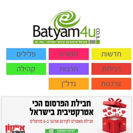
חדשות
ספורט
פלילים
רכילות
תרבות
קהילה
צרכנות
נדל"ן