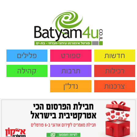
חדשות
ספורט
פלילים
רכילות
תרבות
קהילה
צרכנות
נדל"ן