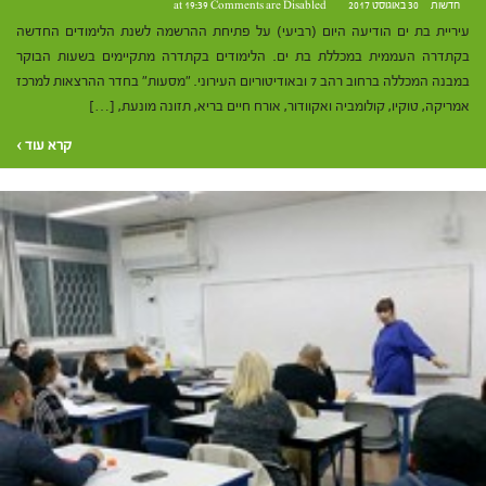
חדשות
30 באוגוסט 2017 at 19:39
Comments are Disabled
עיריית בת ים הודיעה היום (רביעי) על פתיחת ההרשמה לשנת הלימודים החדשה
בקתדרה העממית במכללת בת ים. הלימודים בקתדרה מתקיימים בשעות הבוקר
במבנה המכללה ברחוב רהב 7 ובאודיטוריום העירוני. "מסעות" בחדר ההרצאות למרכז
אמריקה, טוקיו, קולומביה ואקוודור, אורח חיים בריא, תזונה מונעת, […]
קרא עוד ›