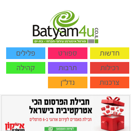
חדשות
ספורט
פלילים
רכילות
תרבות
קהילה
צרכנות
נדל"ן