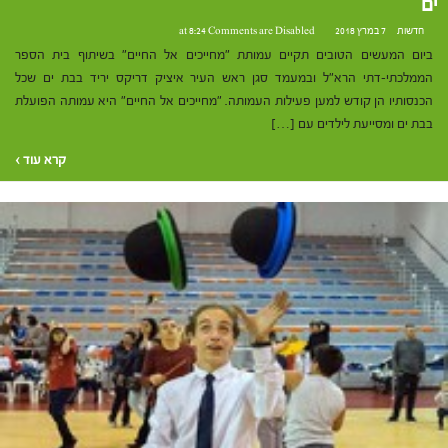
ים
חדשות
7 במרץ 2018 at 8:24
Comments are Disabled
ביום המעשים הטובים תקיים עמותת "מחייכים אל החיים" בשיתוף בית הספר
הממלכתי-דתי הרא"ל ובמעמד סגן ראש העיר איציק דריקס יריד בבת ים שכל
הכנסותיו הן קודש למען פעילות העמותה. "מחייכים אל החיים" היא עמותה הפועלת
בבת ים ומסייעת לילדים עם […]
קרא עוד ›