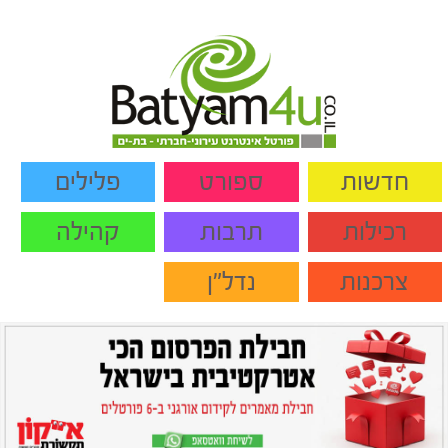
חדשות
ספורט
פלילים
רכילות
תרבות
קהילה
צרכנות
נדל"ן