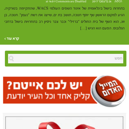
רכילות
26 בדצמבר 2017 at 16:51
Comments are Disabled
בתחרות בישול בינלאומית של איגוד השפים העולמי WACS, שהתקיימה בטורקיה,
הגיע למקום הראשון שף יוסף חנוכה, תושב בת ים, שייצג את רשת "נעמן". חנוכה, בן
39, הוא השף של בית החולים "ברזילי" וכבר צבר ניסיון רב בתחרויות בישול ברחבי
הגלובוס. הפעם הוא הגיש […]
קרא עוד ›