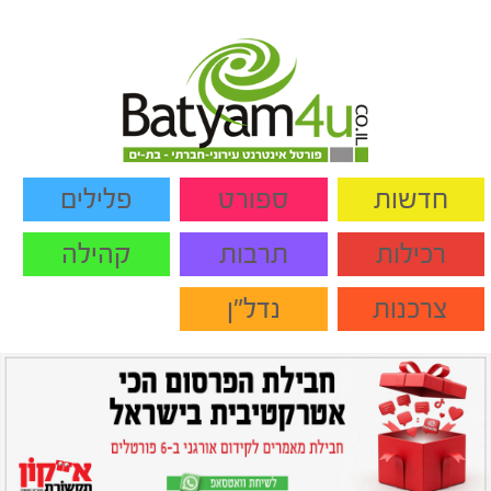
חדשות
ספורט
פלילים
רכילות
תרבות
קהילה
צרכנות
נדל"ן