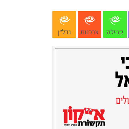
קהילה
צרכנות
נדל"ן