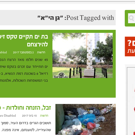
Post Tagged with: "גן הי"א"
להירצחם
חדשות
2 בספטמבר 2017 at 10:56
abled
45 שנים חלפו מאז הרצח הנפ
ים תתייחד עם זכרם בטקס שיתקי
בני המשפחות השכולות, אלמנות
זבל, הזנחה וחולדות – כ
חדשות
15 ביוני 2017 at 6:15
re Disabled
תושבים הגרים בדרום העיר, סמוך לג
שהעירייה, לטענתם, אינה מפנה. "ב