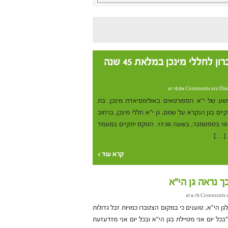
בת ים תקיים טקס זיכרון לחללי מינכן במלאת 45 שנה
Comments are Dis
שע של י"א הספורטאים באולימפיאדת מינכן. בת
ים בגן הנקרא על שמם, גן י"א חללי מינכן, ברחוב
רזיאל 6 בשכונת רמת הנשיא, ב-10 בספטמבר, בשעה 17:30. הטקס יתקיים במעמד
 […]
קרא עוד ›
ך נראה גן הי"א
Comments a
ן הי"א, טוענים כי במקום הצטברו כמויות זבל גדולות
כל יום אני מטיילת בגן הי"א ובכל יום אני מזדעזעת