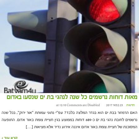
מאות דוחות נרשמים כל שנה לנהגי בת ים שנסעו באדום
חדשות
23 במאי 2017 at 12:10
Comments are Disabled
האם הרמזור בבת ים הוא בגדר המלצה בלבד? עפ"י נתוני עמותת "אור ירוק", בכל שנה
נרשמים לחובת נהגי בת ים כ-689 דוחות בממוצע בגין חציית צומת באור אדום. התופעה
המסוכנת של חציית צומת באור אדום איננה אירוע נדיר אלא מציאות […]
קרא עוד ›