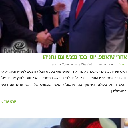
אחרי טראמפ, יוסי בכר נפגש עם נתניהו
רכילות
26 במאי 2017 at 11:23
Comments are Disabled
ראש עיריית בת ים יוסי בכר לא נח. אחרי שהשתתף בטקס קבלת הפנים לנשיא האמריקאי
דונלד טראמפ, אליו הוזמן לדבריו על ידי לשכת ראש הממשלה ואף תועד לוחץ את ידו של
האיש החזק בעולם, השתתף בכר אתמול (חמישי) במפגש של ראשי ערים עם ראש
הממשלה […]
קרא עוד ›