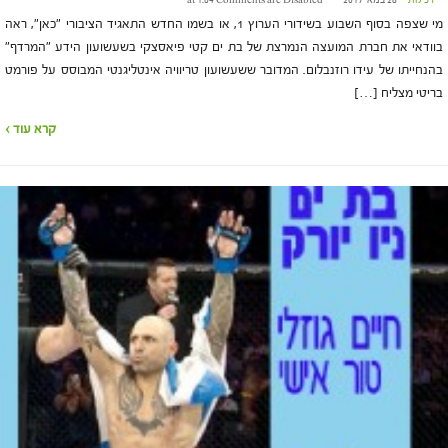
רכילות
28 במאי 2017 at 1:04
Comments are Disabled
מי שצפה בסוף השבוע בשידורי הערוץ 1, או בשמו החדש התאגיד הציבורי "כאן", ראה
בוודאי את חברת המועצה הנמרצת של בת ים קטי פיאסצקי בשעשועון הידע "המרדף"
בהנחייתו של עידו רוזנבלום. המדובר ששעשועון טריוויה אינטליגנטי המבוסס על פורמט
בריטי מצליח […]
קרא עוד ›