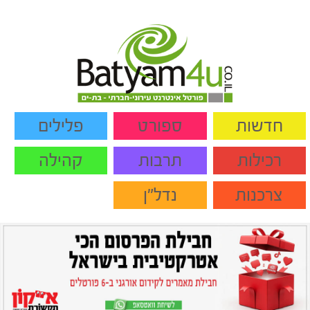
חדשות
ספורט
פלילים
רכילות
תרבות
קהילה
צרכנות
נדל"ן