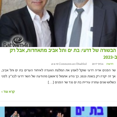
הבשורה של דרעי: בת ים ותל אביב מתאחדות, אבל רק
ב-2023
חדשות
6 ביוני 2017 at 6:10
Comments are Disabled
שר הפנים אריה דרעי שוקל לאמץ את המלצת הוועדה לאיחוד הערים בת ים ותל אביב,
אך זה יקרה רק בשנת 2023. כך נודע אתמול (ראשון) מהודעה של השר דרעי לבג"ץ. לפני
כשלוש שנים עתרה עיריית בת ים נגד שר הפנים […]
קרא עוד ›