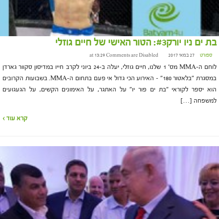
בת ים ניו יורק#3: הטור האישי של חיים גוזלי
ספורט
27 במאי 2017 at 13:29
Comments are Disabled
לוחם ה-MMA מס' 1 שלנו, חיים גוזלי, יעלה ב-24 ביוני לקרב חייו במדיסון סקוור גארדן
במסגרת "בלאטור 180" – האירוע הכי גדול אי פעם בתחום ה-MMA. בשבועות הקרובים
הוא יספר לקוראי "בת ים פור יו" על האתגר, על האימונים הקשים, על הגעגועים
למשפחה […]
קרא עוד ›