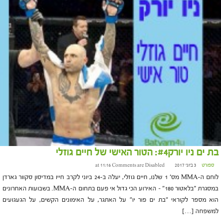
בת ים ניו יורק#4: הטור האישי של חיים גוזלי
ספורט
3 ביוני 2017 at 11:16
Comments are Disabled
לוחם ה-MMA מס' 1 שלנו, חיים גוזלי, יעלה ב-24 ביוני לקרב חייו במדיסון סקוור גארדן
במסגרת "בלאטור 180" – האירוע הכי גדול אי פעם בתחום ה-MMA. בשבועות האחרונים
הוא מספר לקוראי "בת ים פור יו" על האתגר, על האימונים הקשים, על הגעגועים
למשפחה […]