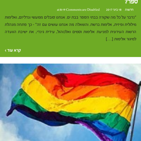
ספר?
חדשות
18 ביוני 2017 at 8:19
Comments are Disabled
"נדבר על כל מה שקורה בבתי הספר בבת ים. אנחנו סובלים ממעשי ונדליזם, ואלימות
מילולית ופיזית, אלימות ברשת. והשאלה מה אנחנו עושים עם זה" – כך פתחה מנהלת
הרשות העירונית למניעת אלימות וסמים ואלכוהול, עידית גינדי, את ישיבת הוועדה
למיגור אלימות […]
קרא עוד ›