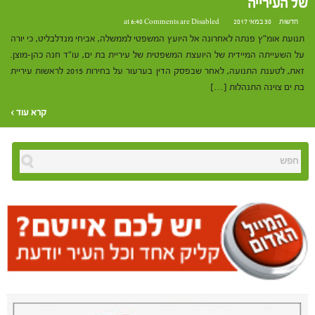
של העירייה
חדשות
30 במאי 2017 at 6:40
Comments are Disabled
תנועת אומ"ץ פנתה לאחרונה אל היועץ המשפטי לממשלה, אביחי מנדלבליט, כי יורה
על השעייתה המיידית של היועצת המשפטית של עיריית בת ים, עו"ד חנה כהן-מוצן.
זאת, לטענת התנועה, לאחר שבפסק הדין בערעור על בחירות 2015 לראשות עיריית
בת ים צוינה התנהלות […]
קרא עוד ›