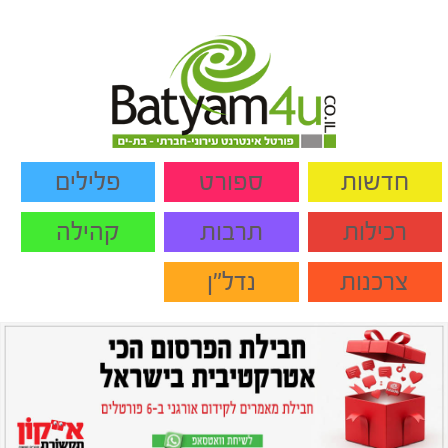
חדשות
ספורט
פלילים
רכילות
תרבות
קהילה
צרכנות
נדל"ן