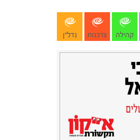
קהילה
צרכנות
נדל"ן