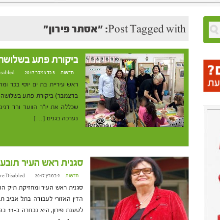
Post Tagged with: "אסתר פירון"
ביקורת פתע בשלושה 
חדשות
3 בדצמבר 2017 at 17:44
sabled
בדצמבר) ביקורת פתע בשלושה צה
שכללה את יו"ר הוועד ורד דנינו,
נערכה בגנים […]
סגנית ראש העיר תובע
חדשות
9 במרץ 2017 at 14:24
re Disabled
סגנית ראש העיר ומחזיקת תיק החי
הדין האזורי לעבודה בתל אביב תב