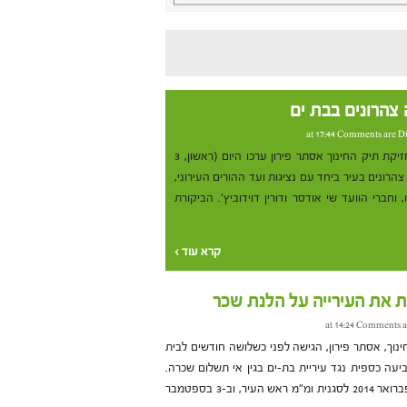
צהרונים בבת ים
Comments are Di
ראש עיריית בת ים יוסי בכר ומחזיקת תיק החינוך אסתר פירון ערכו היום (ראשון, 3
רונים בעיר ביחד עם נציגות ועד ההורים העירוני,
 וחברי הוועד שי אודסר ודורין דוידוביץ'. הביקורת
קרא עוד ›
ת את העירייה על הלנת שכר
Comments a
נוך, אסתר פירון, הגישה לפני כשלושה חודשים לבית
יעה כספית נגד עיריית בת-ים בגין אי תשלום שכרה.
לטענת פירון, היא נבחרה ב-11 בפברואר 2014 לסגנית ומ"מ ראש העיר, וב-3 בספטמבר