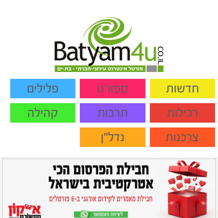
חדשות
ספורט
פלילים
רכילות
תרבות
קהילה
צרכנות
נדל"ן