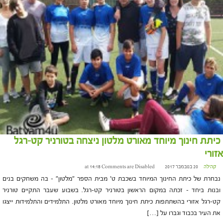
כיתת חינוך מיוחד מאורט מלטון ניצחה בטורניר קט-רגל
אזורי
קהילה
20 בנובמבר 2017 at 14:18
Comments are Disabled
נבחרת של כיתת החינוך המיוחד בשכבת ט' מבית הספר "מלטון" – בה משחקים בנים
ובנות ביחד – זכתה במקום הראשון בטורניר קט-רגל. בשבוע שעבר התקיים טורניר
קט-רגל אזורי בהשתתפות כיתת חינוך מיוחד מאורט מלטון. התלמידים והתלמידות ייצגו
את העיר בכבוד וגברו על […]