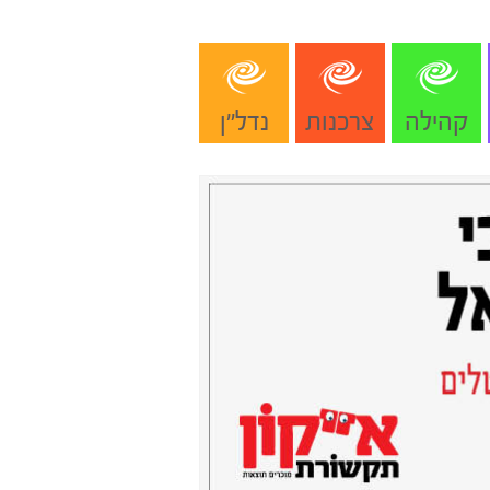
קהילה
צרכנות
נדל"ן