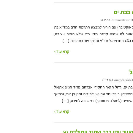
 בבת ים
Comments are D
ה בת ה-3 הגיעה אמש (שני, 9 באוקטובר) עם הוריה למבצע התרמת הדם במד"א בת
נאמר לה שהיא קטנה מדי. כדי שלא תהיה עצובה,
…]
קרא עוד ›
ל
Comments are 
בת ים, גדול הזמר החסידי אברהם פריד הגיע אתמול
ר) לאמפיתיאטרון בעיר יחד עם ישי לפידות וחנן בן ארי, ובמשך
5,00). מי שזכה לחיבוק […]
קרא עוד ›
ר יוסי בכר שחגג יומולדת 50