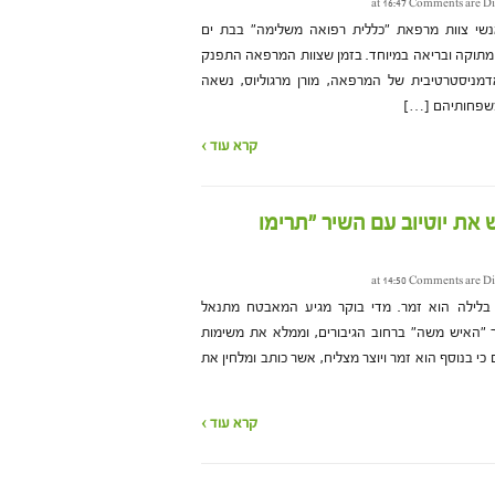
Comments are Di
שי צוות מרפאת "כללית רפואה משלימה" בבת ים
 מתוקה ובריאה במיוחד. בזמן שצוות המרפאה התפנק
אדמניסטרטיבית של המרפאה, מורן מרגוליוס, נשאה
 משפחותיהם […]
קרא עוד ›
את יוטיוב עם השיר "תרימו
Comments are Di
 בלילה הוא זמר. מדי בוקר מגיע המאבטח מתנאל
ר "האיש משה" ברחוב הגיבורים, וממלא את משימות
י בנוסף הוא זמר ויוצר מצליח, אשר כותב ומלחין את
קרא עוד ›