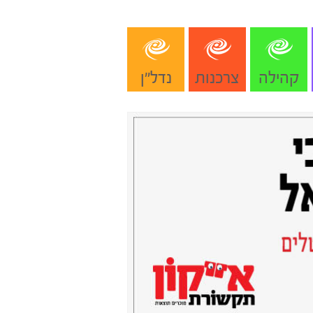
קהילה
צרכנות
נדל"ן