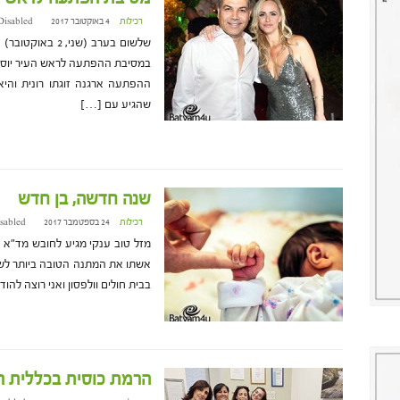
רכילות
4 באוקטובר 2017 at 11:48
Disabled
שלשום בערב (שני
ההפתעה ארגנה זוגתו רונית והיא
שהגיע עם […]
שנה חדשה, בן חדש
רכילות
24 בספטמבר 2017 at 19:02
sabled
מזל טוב ענקי מגיע לחובש מד"א חג
אשתו את המתנה הטובה ביותר לשנ
בבית חולים וולפסון ואני רוצה לה
הרמת כוסית בכללית ר