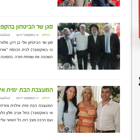
סגן שר הביטחון בהקפ
רכילות
13 באוקטובר 2017 at 1:19
isabled
סגן שר הביטחון אלי בן דהן, מלוו
12 באוקטובר) לבית הכנסת "אור
השכונה את שמחת תורה. בתמונה: סג
המעצבת הבת ימית אי
רכילות
11 באוקטובר 2017 at 2:15
isabled
המעצבת הבת ימית אילנית מזרחי
10 באוקטובר) בתל אביב סלון כל
ועם הרבה מצב רוח, כל השאר עליי