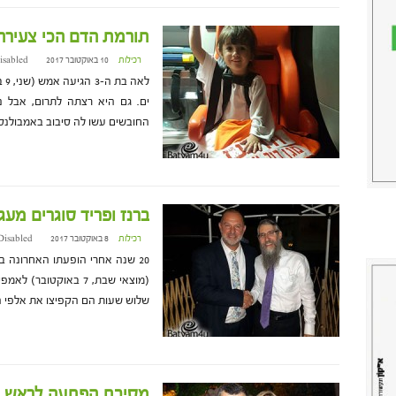
תורמת הדם הכי צעירה
רכילות
10 באוקטובר 2017 at 13:56
isabled
לא
ים. גם היא רצתה לתרום, אבל 
החובשים עשו לה סיבוב באמבולנס 4X4 החדש של מד"א והחיוך שב במהירות [
ברנז ופריד סוגרים מעג
רכילות
8 באוקטובר 2017 at 17:16
Disabled
20 שנה אחרי הופעתו האחרונה ב
(מוצאי שבת, 7 באוקטוב
שלוש שעות הם הקפיצו את אלפי הצופים (למעלה מ-0
מסיבת הפתעה לראש העי