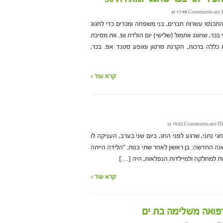
Comments are 
, 2 באוקטובר) התכנסו עשרות חברים, בני משפחה ומכרים כדי לחגוג
במסיבת ההפתעה לראש העיר יוסי בכר, שחוגג אתמול (שלישי) יום הולדת 50. את מסיבת
 כללה ברכות, הקרנת סרטון ומופע סטנד אפ. בכר,
קרא עוד ›
Comments are Di
י נתני, שרגע לפני החג, ביום שני בערב, העניקה לו
ה החדשה: בן ראשון לאחר שתי בנות. "הלידה הייתה
ודות למחלקה ולמיילדות הנפלאות, היה […]
קרא עוד ›
פואה משלימה בת ים