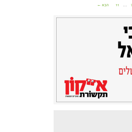
…
11
הבא ←