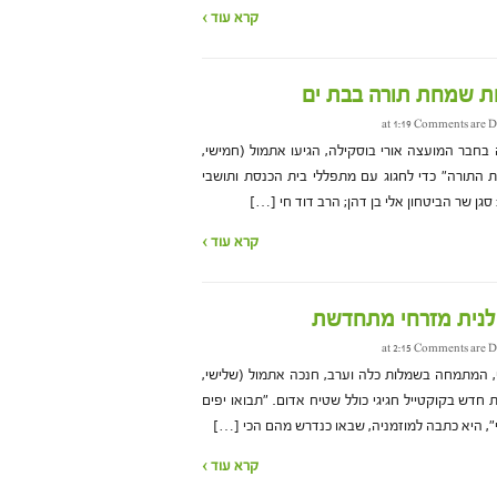
קרא עוד ›
ות שמחת תורה בבת ים
Comments are D
ה בחבר המועצה אורי בוסקילה, הגיעו אתמול (חמישי,
ות התורה" כדי לחגוג עם מתפללי בית הכנסת ותושבי
ן שר הביטחון אלי בן דהן; הרב דוד חי […]
קרא עוד ›
לנית מזרחי מתחדשת
Comments are D
, המתמחה בשמלות כלה וערב, חנכה אתמול (שלישי,
ות חדש בקוקטייל חגיגי כולל שטיח אדום. "תבואו יפים
", היא כתבה למוזמניה, שבאו כנדרש מהם הכי […]
קרא עוד ›