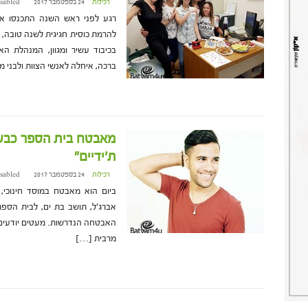
רכילות
24 בספטמבר 2017 at 16:47
sabled
רגע לפני ראש השנה התכנסו אנ
להרמת כוסית חגיגית לשנה טובה,
בכיבוד עשיר ומגוון, המנהלת ה
ברכה, איחלה לאנשי הצוות ולבני
מאבטח בית הספר כבש 
ת'ידיים"
רכילות
24 בספטמבר 2017 at 14:50
sabled
ביום הוא מאבטח במוסד חינוכי,
אברג'ל, תושב בת ים, לבית הספ
האבטחה הנדרשות. מעטים יודעים כ
מרבית […]