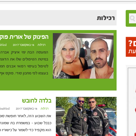
רכילות
הפינוק של אורית פוק
רכילות
16 באוקטובר 2017 at 16:50
abled
המעסה הבת ימי איציק אברהם, 
במיטת הטיפולים שלו את הדוגמנ
לטיפול בעיסוי רפואי אבנים חמו
בעצמו לפי מתכון סודי. פוקס אף
בלדה לחובש
רכילות
16 באוקטובר 2017 at 8:23
isabled
את השבוע הזה, לאחר חופשת סוכו
כבכל שבוע – במשמרת בת שמונה 
הוא מקפיד כדי לשמור על כישוריו ו