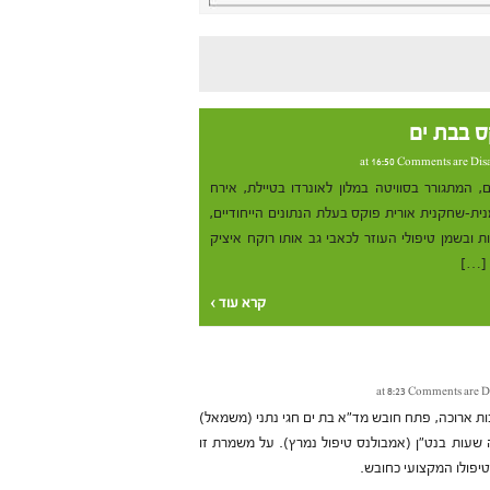
ס בבת ים
Comments are Dis
המתגורר בסוויטה במלון לאונרדו בטיילת, אירח
ית-שחקנית אורית פוקס בעלת הנתונים הייחודיים,
ת ובשמן טיפולי העוזר לכאבי גב אותו רוקח איציק
 […]
קרא עוד ›
Comments are D
ת ארוכה, פתח חובש מד"א בת ים חגי נתני (משמאל)
שעות בנט"ן (אמבולנס טיפול נמרץ). על משמרת זו
טיפולו המקצועי כחובש.