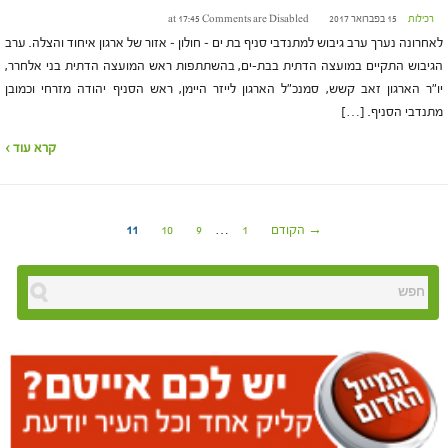
רכילות
15 בפברואר 2017 at 17:45
Comments are Disabled
לאחרונה נערך ערב גיבוש למתנדבי סניף בת ים – חולון – אזור של ארגון איחוד והצלה. ערב
הגיבוש התקיים במועצה הדתית בבת-ים, בהשתתפות ראש המועצה הדתית בני אלחרר,
יו"ר הארגון זאב קשש, סמנכ"ל הארגון לייזר היימן, ראש הסניף יהודה מזרחי וכמובן
מתנדבי הסניף. […]
קרא עוד ›
→ הקודם
1
…
9
10
11