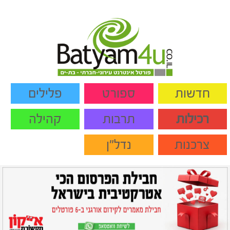
חדשות
ספורט
פלילים
רכילות
תרבות
קהילה
צרכנות
נדל"ן