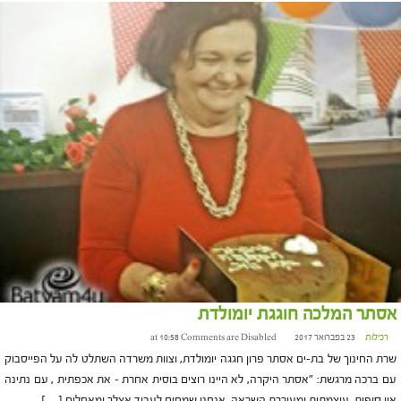
אסתר המלכה חוגגת יומולדת
רכילות
23 בפברואר 2017 at 10:58
Comments are Disabled
שרת החינוך של בת-ים אסתר פרון חגגה יומולדת, וצוות משרדה השתלט לה על הפייסבוק
עם ברכה מרגשת: "אסתר היקרה, לא היינו רוצים בוסית אחרת – את אכפתית , עם נתינה
אין סופית, עוצמתית ומעוררת השראה. אנחנו שמחים לעבוד אצלך ומאחלים […]