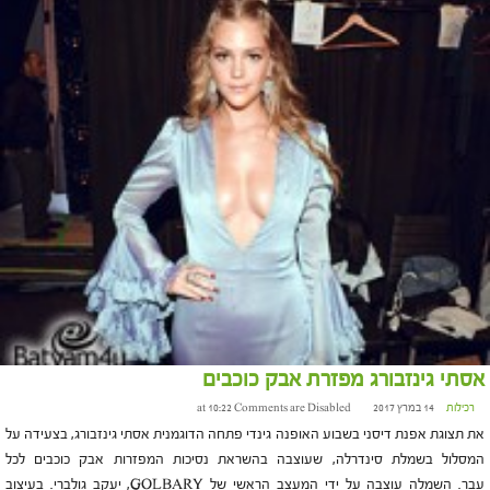
אסתי גינזבורג מפזרת אבק כוכבים
רכילות
14 במרץ 2017 at 10:22
Comments are Disabled
את תצוגת אפנת דיסני בשבוע האופנה גינדי פתחה הדוגמנית אסתי גינזבורג, בצעידה על
המסלול בשמלת סינדרלה, שעוצבה בהשראת נסיכות המפזרות אבק כוכבים לכל
עבר. השמלה עוצבה על ידי המעצב הראשי של GOLBARY, יעקב גולברי. בעיצוב