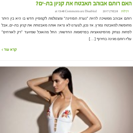
האם רותם אבוהב תאבטח את קניון בת-ים?
רכילות
8 במרץ 2017 at 13:48
Comments are Disabled
רותם אבוהב ממשיכה להיות "נערת תפוזינה" ומצטלמת לקמפיין חדש בו היא בין היתר
מחופשת למאבטח נמרץ. אז נכון, לצערנו לא נראה אותה מאבטחת את קניון בת-ים, אבל
לפחות נצחק מהסיטואציות בפרסומות החדשות: החל מהאוכל שמיועד "רק לאורחים"
עליו רותם מגינה בחירוף […]
קרא עוד ›