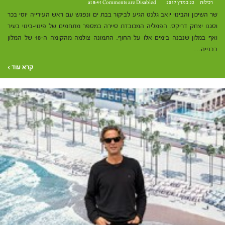
רכילות
22 במרץ 2017 at 8:41
Comments are Disabled
שר השיכון והבינוי יואב גלנט הגיע לביקור בבת ים ונפגש עם ראש העירייה יוסי בכר
וסגנו יצחק דריקס. הפמליה המכובדת סיירה במספר מתחמים של פינוי-בינוי בעיר
ואף במלון שנבנה בימים אלו על החוף. התמונה צולמה מהקומה ה-18 של המלון
בבנייה…
קרא עוד ›