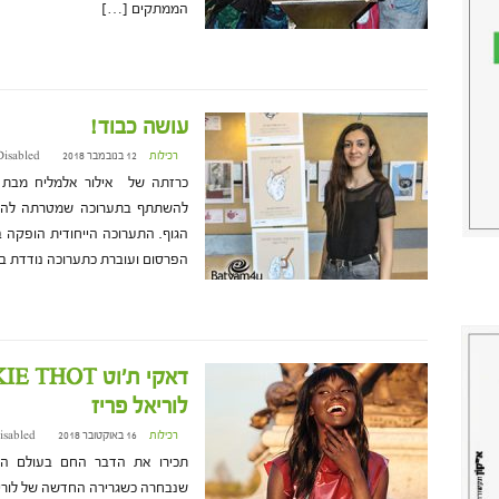
הממתקים […]
עושה כבוד!
רכילות
12 בנובמבר 2018 at 16:06
Disabled
כרזתה של אילור אלמליח מבת י
להשתתף בתערוכה שמטרתה להעלו
הגוף. התערוכה הייחודית הופקה 
הפרסום ועוברת כתערוכה נודדת ב
לוריאל פריז
רכילות
16 באוקטובר 2018 at 8:52
isabled
תכירו את הדבר החם בעולם הזו