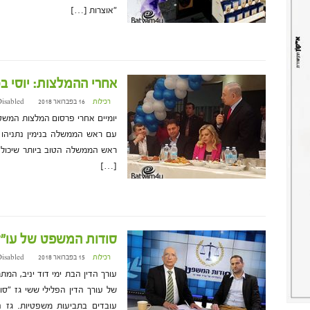
"אוצרות […]
אחרי ההמלצות: יוסי בכ
רכילות
16 בפברואר 2018 at 8:56
isabled
יומיים אחרי פרסום המלצות המשטר
עם ראש הממשלה בנימין נתניהו 
ראש הממשלה הטוב ביותר שיכולנ
[…]
סודות המשפט של עו"ד 
רכילות
15 בפברואר 2018 at 19:03
isabled
עורך הדין הבת ימי דוד יניב, המ
של עורך הדין הפלילי ששי גז "סו
עובדים בתביעות משפטיות. גז ה