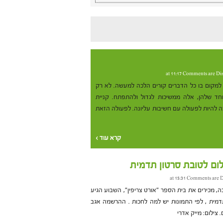
Comments are Di
למקום בו כל הדברים קורים הלכה למעשה. לא רק
ד שלהן, אלה ממשיכות לגדול ולהתפתח. קניית
 להיות לפעולה עם חשיבות עליונה. לפעולה הזאת
קרא עוד ›
ילום לטובת סרטון תדמית
Comments are D
 מכירים את בית הספר "אורט צריפין", השבוע הגיע
תדמית , לפי התמונות יש למה לחכות . ההרשמה אגב
 צילום: מייק אדרי