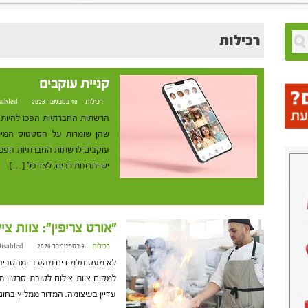
רכילות
קניית עוקבים
רכילות
10 בנובמבר 2023 at 11:17
sabled
הרשתות החברתיות הפכו להיות 
שהן שומרות על הסטטוס המיוח
עוקבים לרשתות החברתיות הפכה
יש יתרונות רבים, לצד כל […]
"אורט צריפין": צוות צ
רכילות
9 בספטמבר 2020 at 15:31
isabled
לא מעט תלמידים מהעיר ומהסביבה,
למקום צוות צילום לטובת סרטון 
עדיין בעיצומה. המדור ממליץ בחום.