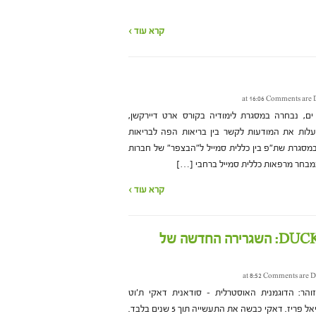
קרא עוד ›
Comments are 
ם, נבחרה במסגרת לימודיה בקורס ארט דיירקשן,
ת את המודעות לקשר בין בריאות הפה לבריאות
במסגרת שת"פ בין כללית סמייל ל"הבצפר" של חברות
מבחר מרפאות כללית סמייל ברחבי […]
קרא עוד ›
דאקי ת'וט DUCKIE THOT: השגרירה החדשה של
Comments are D
הר: הדוגמנית האוסטרלית – סודאנית דאקי ת'וט
שנבחרה כשגרירה החדשה של לוריאל פריז. דאקי כבשה את התעשייה תוך 5 שנים בלבד.