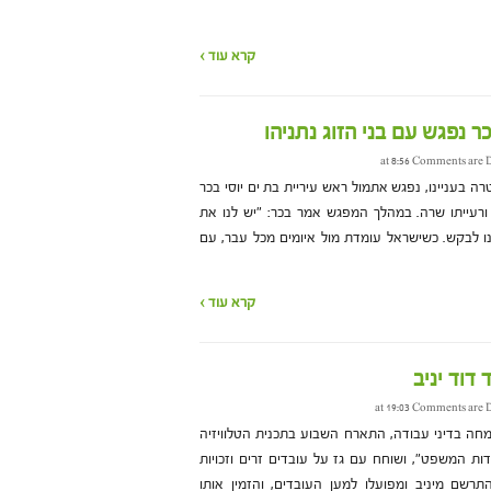
קרא עוד ›
ר נפגש עם בני הזוג נתניהו
Comments are D
ה בעניינו, נפגש אתמול ראש עיריית בת ים יוסי בכר
ורעייתו שרה. במהלך המפגש אמר בכר: "יש לנו את
ו לבקש. כשישראל עומדת מול איומים מכל עבר, עם
קרא עוד ›
דוד יניב
Comments are D
תמחה בדיני עבודה, התארח השבוע בתכנית הטלוויזיה
דות המשפט", ושוחח עם גז על עובדים זרים וזכויות
תרשם מיניב ומפועלו למען העובדים, והזמין אותו