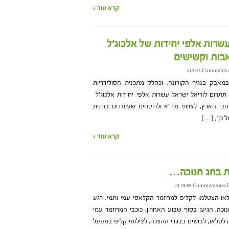
קרא עוד ›
שרות אלפי יחידות של אלכוג'ל
אבות וקשישים
Comments a
בק בנגיף הקורונה, וכחלק מתכנית הסולידריות
 תתרום לוריאל ישראל עשרות אלפי יחידות אלכוג'ל
חבי הארץ, לצוותי מד"א ולרוקחים שעומדים בחזית
 כך, […]
קרא עוד ›
ות בחג חנוכה…
Comments are 
לאו הצטלמו לקליפ למחזמר הקלאסי עמי ותמי. רגע
וכה, הגיעו בסוף שבוע האחרון, כוכבי המחזמר עמי
ה לסלאו, לבושים בבגדי ההצגה, לצילומי קליפ במפעל