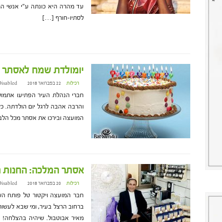
עד מהרה היא כונתה ע"י אנשי ה
לסתיו-חורף […]
יומולדת שמח לאסתר פ
רכילות
22 בפברואר 2018 at 15:07
isabled
חברי הנהלת העיר הפתיעו אתמול 
והרבה אהבה לרגל יום הולדתה. כל
המועצה ובירכו את אסתר מכל הל
אסתר המלכה: החנות ה
רכילות
20 בפברואר 2018 at 17:29
isabled
חבר המועצה ויקטור טל פותח הש
ברחוב הרצל בעיר, ומי שבא לעשות
מאיר אבוטבול. שיהיה בהצלחה! 