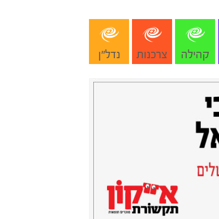
קהילה
צרכנות
נדל"ן