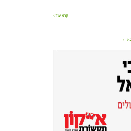
קרא עוד ›
א ←