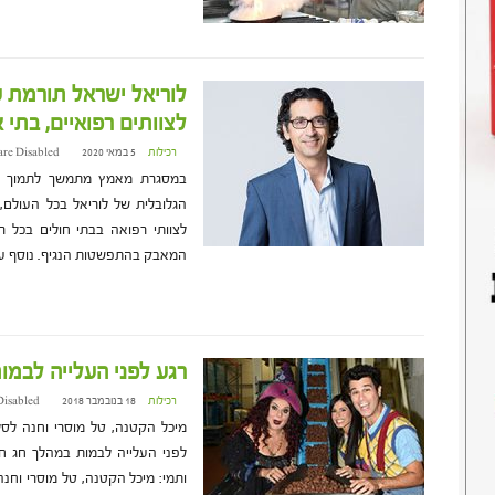
לוריאל ישראל תורמת ע
לצוותים רפואיים, בתי 
רכילות
5 במאי 2020 at 9:11
re Disabled
במסגרת מאמץ מתמשך לתמוך במא
הגלובלית של לוריאל בכל העולם,
לצוותי רפואה בבתי חולים בכל ר
המאבק בהתפשטות הנגיף. נוסף על
רגע לפני העלייה לבמ
רכילות
18 בנובמבר 2018 at 15:35
Disabled
מיכל הקטנה, טל מוסרי וחנה לס
לפני העלייה לבמות במהלך חג חנ
ותמי: מיכל הקטנה, טל מוסרי וחנ