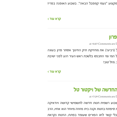
מקצוע "נעמי קמפבל הבאה". בשבוע האופנה בפריז
קרא עוד ›
רון
Comments are D
(רביעי) את מחזיקת תיק החינוך אסתר פרון בעוגה
 המי ומי התכנסו בלשכת ראש העיר רגע לפני ישיבת
ב. מזל טוב!
קרא עוד ›
חדשה של ויקטור טל
Comments are D
בוע רשמית חנות חדשה לתשמישי קדושה ויודאיקה
 סיפתח בחנות וקנה בית מזוזה מיוחד הוא אחיו, הרב
בלי קשר לחג הפורים שעומד בפתח, החנות נקראת