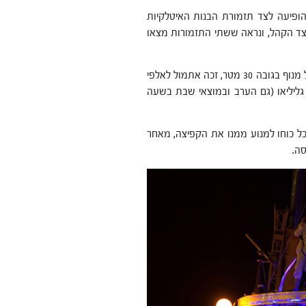
אספלט הופיעה לצד תזמורת הבנות האיטלקיות
שתי התזמורות זfu לאהדה גדולה מצד הקהל, ונראה ששתי התזמורות מצאו
המופע "גליליאו" מצרפת, שמתרחש על גבי קונסטרוקציה תלויה על מנוף בגובה 30 מטר, זכה אתמול לאלפי
גליליאו (גם הערב ובמוצאי שבת בשעה
ל כוחו למנוע ממנו את הקפיצה, מאחר
ה.