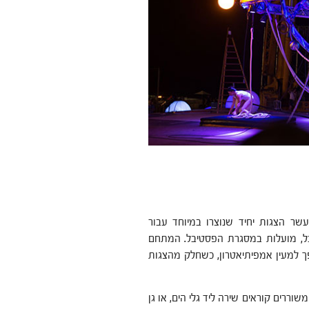
עשר הצגות יחיד שנוצרו במיוחד עבור
ל, מועלות במסגרת הפסטיבל. המתחם
פך למעין אמפיתיאטרון, כשחלק מהצגות
ימים גם מופעים "רגועים", לשעת ערב מאוחרת, כמו אירוע בו 15 משוררים קוראים שירה ליד גלי הים, או גן