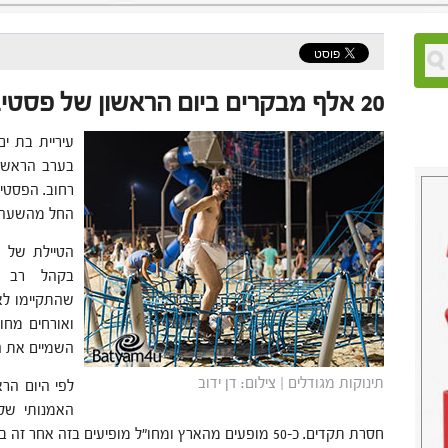
20 אלף מבקרים ביום הראשון של פסטיבל בת ים
בערב הראשון
רחוב. הפסטיב
החל מהשעה 20:00. הכניסה חופשית לכל האירוע
הטיילת של 
בקהל רב ש
שהתקיימו לאו
ואורחים מחו
השמיים את ה
תינוקות מגודלים | צילום: דן ידוב
האמנותי של 
חסרת תקדים. כ-50 מופעים מהארץ ומחו"ל מופיעים בזה אחר זה בנקודות שונות בטיילת.