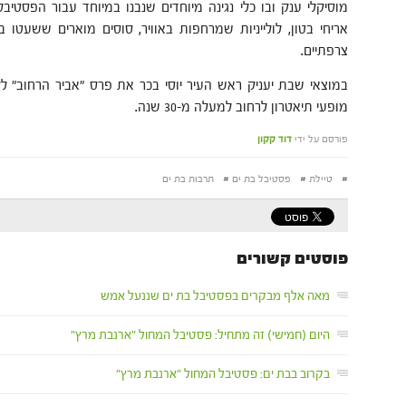
מוסיקלי ענק ובו כלי נגינה מיוחדים שנבנו במיוחד עבור הפסטיבל
אריחי בטון, לולייניות שמרחפות באוויר, סוסים מוארים ששעטו ב
צרפתיים.
במוצאי שבת יעניק ראש העיר יוסי בכר את פרס "אביר הרחוב" ל
מופעי תיאטרון לרחוב למעלה מ-30 שנה.
פורסם על ידי
דוד קקון
#
טיילת
#
פסטיבל בת ים
#
תרבות בת ים
פוסטים קשורים
מאה אלף מבקרים בפסטיבל בת ים שננעל אמש
היום (חמישי) זה מתחיל: פסטיבל המחול "ארנבת מרץ"
בקרוב בבת ים: פסטיבל המחול "ארנבת מרץ"