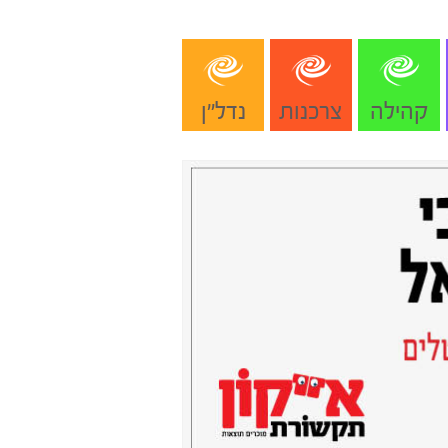
קהילה
צרכנות
נדל"ן