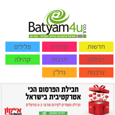
חדשות
ספורט
פלילים
רכילות
תרבות
קהילה
צרכנות
נדל"ן