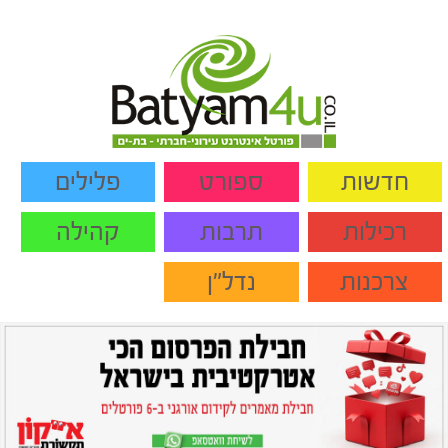
חדשות
ספורט
פלילים
רכילות
תרבות
קהילה
צרכנות
נדל"ן