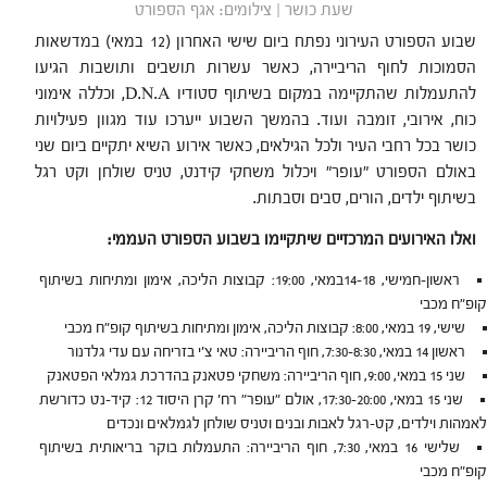
שעת כושר | צילומים: אגף הספורט
שבוע הספורט העירוני נפתח ביום שישי האחרון (12 במאי) במדשאות
הסמוכות לחוף הריביירה, כאשר עשרות תושבים ותושבות הגיעו
להתעמלות שהתקיימה במקום בשיתוף סטודיו D.N.A, וכללה אימוני
כוח, אירובי, זומבה ועוד. בהמשך השבוע ייערכו עוד מגוון פעילויות
כושר בכל רחבי העיר ולכל הגילאים, כאשר אירוע השיא יתקיים ביום שני
באולם הספורט "עופר" ויכלול משחקי קידנט, טניס שולחן וקט רגל
בשיתוף ילדים, הורים, סבים וסבתות.
ואלו האירועים המרכזיים שיתקיימו בשבוע הספורט העממי:
ראשון-חמישי, 14-18במאי, 19:00: קבוצות הליכה, אימון ומתיחות בשיתוף
קופ"ח מכבי
שישי, 19 במאי, 8:00: קבוצות הליכה, אימון ומתיחות בשיתוף קופ"ח מכבי
ראשון 14 במאי, 7:30-8:30, חוף הריביירה: טאי צ'י בזריחה עם עדי גלדנור
שני 15 במאי, 9:00, חוף הריביירה: משחקי פטאנק בהדרכת גמלאי הפטאנק
שני 15 במאי, 17:30-20:00, אולם "עופר" רח' קרן היסוד 12: קיד-נט כדורשת
לאמהות וילדים, קט-רגל לאבות ובנים וטניס שולחן לגמלאים ונכדים
שלישי 16 במאי, 7:30, חוף הריביירה: התעמלות בוקר בריאותית בשיתוף
קופ"ח מכבי