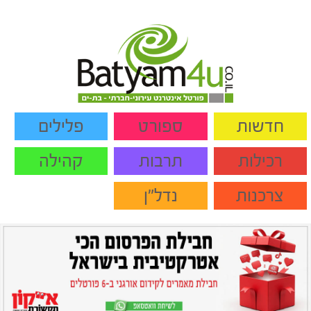
חדשות
ספורט
פלילים
רכילות
תרבות
קהילה
צרכנות
נדל"ן