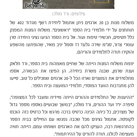
צילומים: ורד מולכו
משלוח מנות בן 20 ארגזים ניתן אתמול ליחידת רשף מגדוד 402 של
תותחנים על ידי תלמידי בית הספר "ראשונים". משלוח המנות המפנק
כלל חטיפים, תכשירי טיפוח ועוד. אל בית הספר הגיעו נציגי היחידה סרן
עומרי צרור, סג"מ שירה גלעד רז וסמל יניב מאיר, שהופתעו מהשפע
והוקירו תודה לתלמידים והוריהם.
יוזמת משלוח המנות הייתה של שתיים מאמהות בית הספר, ורד חלאק
וענת שרמן, שבנה משרת ביחידה. הן הפיצו את הבשורה, אספו
מתלמידים את המוצרים וארזו הכל ל-20 ארגזים שמכילים כל טוב. סייעו
להן מתנדבות הוועד המוסדי, תלמידי המועצה ובית הספר.
"ההיענות של התלמידים וההורים הייתה מיידית ומעבר לכל המצופה",
סיפרה יו"ר ועד ההורים, ורד מולכו, "במשך שבועיים נאספו מספר גדול
של מצרכים, כל כיתה הכינה כרטיס ברכה מרגש וכל כרטיס כזה הוכנס
לקופסה. אתמול נציגים מכל שכבה נפגשו עם החיילים בבית הספר
בהתרגשות רבה, העניקו להם את הארגזים ושוחחו עמם. הייתה חוויה
מעצימה לכולנו. תודה להורים על ההירתמות".