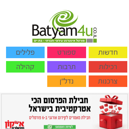
חדשות
ספורט
פלילים
רכילות
תרבות
קהילה
צרכנות
נדל"ן