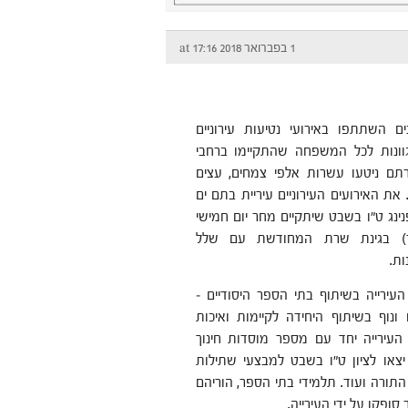
1 בפברואר 2018 at 17:16
 השתתפו באירועי נטיעות עירוניים
גוונות לכל המשפחה שהתקיימו ברחבי
תם ניטעו עשרות אלפי צמחים, עצים
 את האירועים העירוניים עיריית בתם ים
נג ט"ו בשבט שיתקיים מחר יום חמישי
אר) בגינת שרת המחודשת עם שלל
ות.
עירייה בשיתוף בתי הספר היסודיים –
ונוף בשיתוף היחידה לקיימות ואיכות
עירייה יחד עם מספר מוסדות חינוך
יצאו לציון ט"ו בשבט למבצעי שתילות
התורה ועוד. תלמידי בתי הספר, הוריהם
סופקו על ידי העירייה.