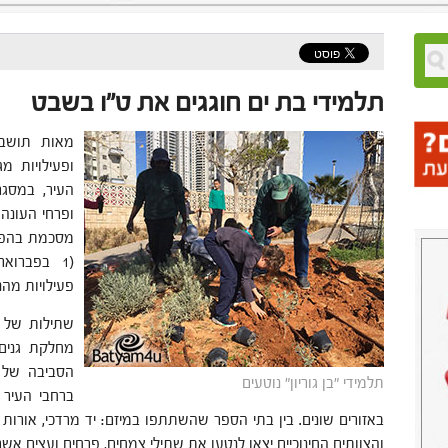
תלמידי בת ים חוגגים את ט"ו בשבט
מאות תושבים
ופעילויות מ
העיר, במסגר
ופרחי העונה.
מסכמת בהפני
(1 בפברו
פעילויות מהנ
שתילות של ה
מחלקת גנים 
הסביבה של ה
תלמידי "בן גוריון" נוטעים
ברחבי העיר 
באזורים שונים. בין בתי הספר שהשתתפו במיזם: יד מרדכי, אורות 
והצוותים החינוכיים יצאו לנטעו את שתילי צמחים, פרחים ועצים אשר 