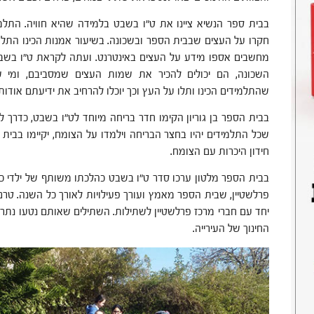
בבית ספר הנשיא ציינו את ט"ו בשבט בלמידה שהיא חוויה. התל
חקרו על העצים שבבית הספר ובשכונה. בשיעור אמנות הכינו התל
מחשבים אספו מידע על העצים באינטרנט. ועתה לקראת ט"ו בשב
השכונה, הם יכולים להכיר את שמות העצים שמסביבם, ומי 
שהתלמידים הכינו ותלו על העץ וכך יוכלו להרחיב את ידיעתם אודות
בבית הספר בן גוריון
הקימו חדר בריחה מיוחד לט"ו בשבט, כדרך ל
שכל התלמידים יהיו בחצר הבריחה וילמדו על הצומח, יקיימו בבית ה
חידון היכרות עם הצומח.
בבית הספר מלטון ערכו סדר ט"ו בשבט כהלכתו משותף של ילדי כי
פרלשטיין, שבית הספר מאמץ ועורך פעילויות לאורך כל השנה. טרם
יחד עם חברי מרכז פרלשטיין לשתילות. השתילים שאותם נטעו נתר
החינוך של העירייה.