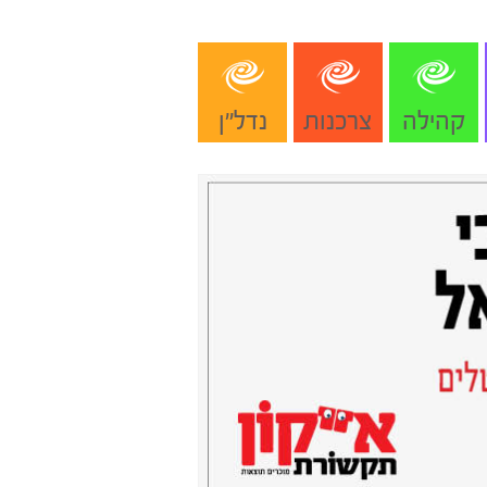
קהילה
צרכנות
נדל"ן