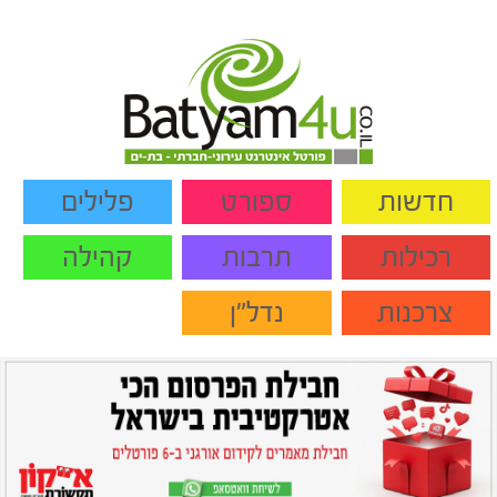
חדשות
ספורט
פלילים
רכילות
תרבות
קהילה
צרכנות
נדל"ן