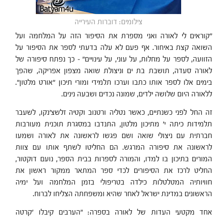
צילומים: דוברות העירייה
"קוראים לי לאורה ואני מספרת את הסיפור הזה על המלחמה ועל
השואה קצת באיחור. אף פעם לא עלה בדעתי לספר את הסיפור על
הזוועה, לספר על מחלות, על עוני, על עינויים" – כך נפתח סיפורה של
לאורה סעדה, תושבת בת ים וניצולת שואה מצפון אפריקה, שהפך
בימים אלו לספר אותו כתבו וערכו תלמידי ומורי תיכון "אורט מלטון".
ללאורה היום שלושה ילדים, שמונה נכדים ושבעה נינים.
זה החל לפני כשנתיים, כאשר נטליה ורטנוב וקטיה זלשצ'נקו, לשעבר
תלמידות כיתה י' מתיכון מלטון, התנדבו במסגרת תוכנית מעורבות
חברתית עם ניצולי שואה ושם פגשו לראשונה את לאורה ושמעו
לראשונה את סיפורה המרגש. הם החליטו לשתף אותו עם צוות
המורים בתיכון בו למדו, והמורה לספרות בבית הספר, נועם דוקטור,
החליט לרכז את הסיפורים לכדי ספר המתאר ממקור ראשון את
חוויותיה המטלטלות כילדה בטריפולי בזמן המלחמה ועל ימיה
הראשונים במדינת ישראל לאחר שהיא ומשפחתה הצליחו לברוח.
אחד מקטעי העדות של לאורה בספרה: "הערבים קיבלו 'קרטה