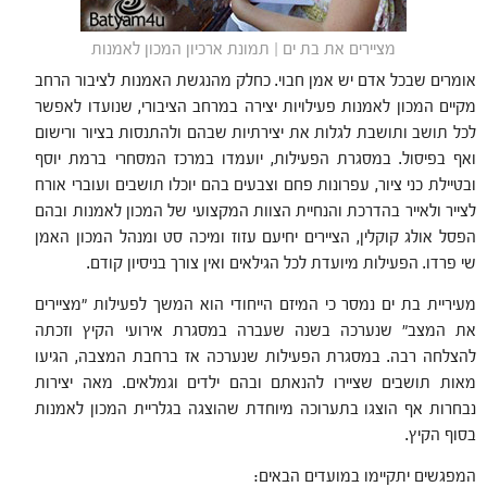
מציירים את בת ים | תמונת ארכיון המכון לאמנות
אומרים שבכל אדם יש אמן חבוי. כחלק מהנגשת האמנות לציבור הרחב
מקיים המכון לאמנות פעילויות יצירה במרחב הציבורי, שנועדו לאפשר
לכל תושב ותושבת לגלות את יצירתיות שבהם ולהתנסות בציור ורישום
ואף בפיסול. במסגרת הפעילות, יועמדו במרכז המסחרי ברמת יוסף
ובטיילת כני ציור, עפרונות פחם וצבעים בהם יוכלו תושבים ועוברי אורח
לצייר ולאייר בהדרכת והנחיית הצוות המקצועי של המכון לאמנות ובהם
הפסל אולג קוקלין, הציירים יחיעם עזוז ומיכה סט ומנהל המכון האמן
שי פרדו. הפעילות מיועדת לכל הגילאים ואין צורך בניסיון קודם.
מעיריית בת ים נמסר כי המיזם הייחודי הוא המשך לפעילות "מציירים
את המצב" שנערכה בשנה שעברה במסגרת אירועי הקיץ וזכתה
להצלחה רבה. במסגרת הפעילות שנערכה אז ברחבת המצבה, הגיעו
מאות תושבים שציירו להנאתם ובהם ילדים וגמלאים. מאה יצירות
נבחרות אף הוצגו בתערוכה מיוחדת שהוצגה בגלריית המכון לאמנות
בסוף הקיץ.
המפגשים יתקיימו במועדים הבאים: