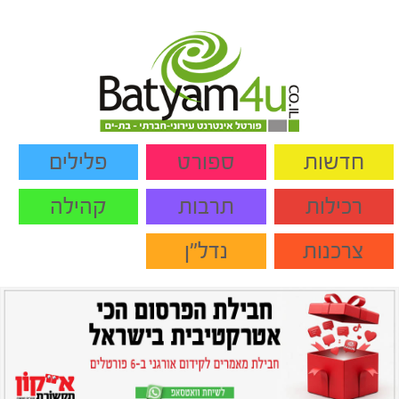
חדשות
ספורט
פלילים
רכילות
תרבות
קהילה
צרכנות
נדל"ן