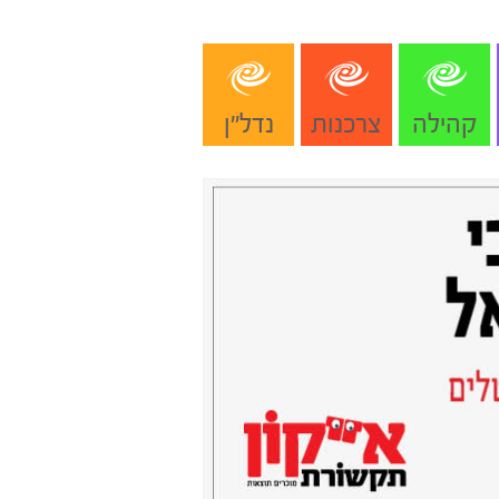
קהילה
צרכנות
נדל"ן