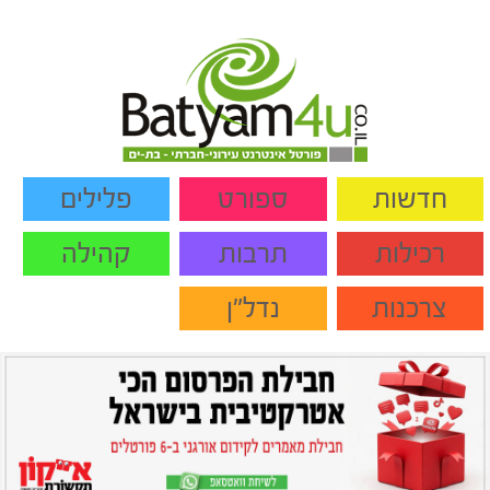
חדשות
ספורט
פלילים
רכילות
תרבות
קהילה
צרכנות
נדל"ן