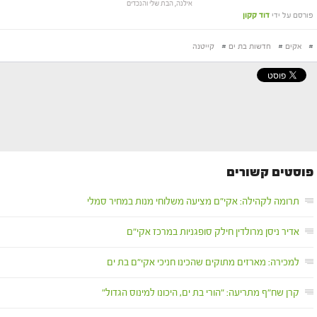
אילנה, הבת שלי והנכדים
פורסם על ידי
דוד קקון
#
אקים
#
חדשות בת ים
#
קייטנה
פוסטים קשורים
תרומה לקהילה: אקי"ם מציעה משלוחי מנות במחיר סמלי
אדיר ניסן מרולדין חילק סופגניות במרכז אקי"ם
למכירה: מארזים מתוקים שהכינו חניכי אקי"ם בת ים
קרן שח"ף מתריעה: "הורי בת ים, היכונו למינוס הגדול"