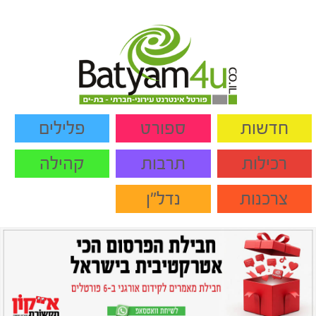
חדשות
ספורט
פלילים
רכילות
תרבות
קהילה
צרכנות
נדל"ן