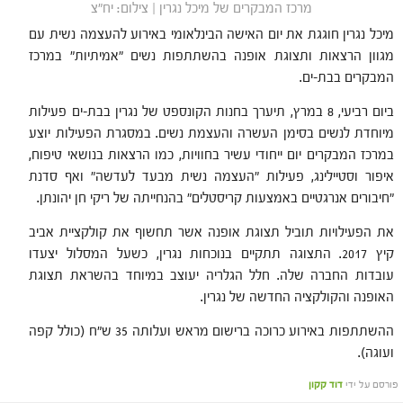
מרכז המבקרים של מיכל נגרין | צילום: יח"צ
מיכל נגרין חוגגת את יום האישה הבינלאומי באירוע להעצמה נשית עם
מגוון הרצאות ותצוגת אופנה בהשתתפות נשים "אמיתיות" במרכז
המבקרים בבת-ים.
ביום רביעי, 8 במרץ, תיערך בחנות הקונספט של נגרין בבת-ים פעילות
מיוחדת לנשים בסימן העשרה והעצמת נשים. במסגרת הפעילות יוצע
במרכז המבקרים יום ייחודי עשיר בחוויות, כמו הרצאות בנושאי טיפוח,
איפור וסטיילינג, פעילות "העצמה נשית מבעד לעדשה" ואף סדנת
"חיבורים אנרגטיים באמצעות קריסטלים" בהנחייתה של ריקי חן יהונתן.
את הפעילויות תוביל תצוגת אופנה אשר תחשוף את קולקציית אביב
קיץ 2017. התצוגה תתקיים בנוכחות נגרין, כשעל המסלול יצעדו
עובדות החברה שלה. חלל הגלריה יעוצב במיוחד בהשראת תצוגת
האופנה והקולקציה החדשה של נגרין.
ההשתתפות באירוע כרוכה ברישום מראש ועלותה 35 ש"ח (כולל קפה
ועוגה).
פורסם על ידי
דוד קקון