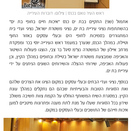
ראש העיר נואם בכנס | צילום: דוברות העירייה
אתמול (שני) התקיים בבת ים כנס "איכות חיים בחופי בת ים"
בהשתתפות נציגי עיריית בת ים, נציגי משטרת ישראל, נציגי ועדי בית
המתגוררים בסמיכות לחופי הים ובעלי עסקים באזור החוף
וטיילת. במהלך הכנס, שנערך במעמד ראש העירייה יוסי בכר ומפקדת
מרחב איילון של המשטרה נצ"מ סיגל בר צבי, הוצגו פעולות השיטור
והאכיפה שמבצעת משטרת ישראל בטיילת ובחופים במהלך הקיץ, וכן
פעולות האכיפה, שירותי ההצלה והשירותים השונים הניתנים על ידי
עיריית בת ים.
בנוסף, נציגי ועדי הבתים ובעלי עסקים במקום הציגו את הצרכים שלהם
ואת הסוגיות הטובות והבעייתיות שבהם הם נתקלים במהלך עונת
הקיץ. במסגרת השיח המשותף הוחלט על הקמת צוות חשיבה משולב
שידון בכל הסוגיות שעלו על מנת לתת מענה ופתרונות מיטביים למען
איכות חייהם של התושבים ובעלי העסקים במקום.