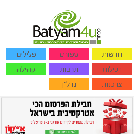
חדשות
ספורט
פלילים
רכילות
תרבות
קהילה
צרכנות
נדל"ן