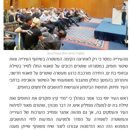
מפקדת מרחב איילון נואמת בכנס
מהעירייה נמסר כי רק לאחרונה הקימה המשטרה בשיתוף העירייה צוות
שיטור חופים, במסגרתו שוטרים רכובים על סאגווי החלו לסייר בטיילת
ובחופי בת ים. היחידה מורכבת כרגע מעשרה שוטרים על סאגווי חדשני,
ותתרחב בהמשך כחלק מתגבור משמעותי של השיטור והאכיפה ברחבי
העיר וחיזוק תחושת הביטחון והנגישות לתושבים ולרוחצים בחופים.
ראש העיר יוסי בכר אמר במהלך כי "מדי קיץ פוקדים את החופים ואת
טיילת בת ים למעלה ממיליון איש. זה דבר מבורך, שתורם מאוד לפיתוח
העיר והעסקים בה, אך גם מהווה אתגר ומחייב היערכות של העירייה
והמשטרה לשמירה על הסדר ולמניעת הפרעות לחיי התושבים.
המפגש הזה הוא הזדמנות עבורנו ליצור שיח משותף שייתן מענה