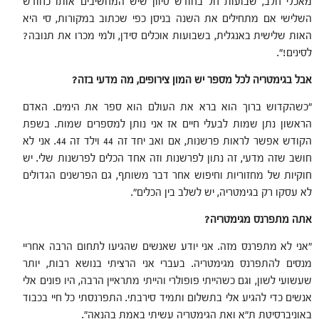
מאכלי חלב, שבועות חל בחודש סיוון שיש המחשיבים אותו כחודש
השלישי אם מתחילים את השנה בניסן כפי שכתוב במקורות, סי היא
האות שלישית באנגלית, בשבועות אוכלים סידן, ולמי מכרו את תנובה?
לסינים!".
אבל בגימטריה לכל מספר יש המון צירופים, מה מדעי בזה?
"כשהקדוש ברוך הוא ברא את העולם הוא ספר את הימים. האדם
הראשון נתן שמות לבעלי חיים אז אני נותן למספרים שמות. בשפת
הקודש אפשר לראות פרשנות, אם ואב יחד זה 44 וילד זה 44. אני לא
חושב שזה מדעי, זה נתון לפרשנות וזה אחד הכלים לפרשנות שלי. יש
חוקיות של מחזוריות וחיפוש אחר דבר משותף, גם הפרשנים הגדולים
לא עסקו רק בגימטריה, יש לשלב בין הכלים".
אתה מתפרנס מגימטריה?
"אני לא מתפרנס מזה. אני יודע שאנשים שהגיעו לתחום הרבה אחריי
מנסים להתפרנס מגימטריה. בעברי אני הרציתי בנושא רבות, יותר
שעשועי לשון, וגם כשהייתי פופולרי והייתי מתראיין הרבה, היו פונים אלי
אנשים כדי להגיע אלי בתשלום ותמיד סירבתי. התפרנסתי כל חיי בכבוד
באוניברסיטת ת"א ואת הגימטריה עשיתי באמת בהנאה".