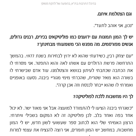
בהיכל התרבות בת"א, בהופעה של להקת סמוקי
וגם הצטלמת איתם.
"נכון, אני אוהב לתעד".
יש לך המון תמונות עם ידוענים כמו פוליטיקאים בכירים, רבנים גדולים,
אנשים מפורסמים. מה מפגש הכי משמעותי מבחינתך?
"עם יצחק רבין, כשידעתי שהוא לא ירוץ לבחירות בשנת 1977. בהמשך
התרחשה פרשת הדולרים עם אשתו לאה והוא התפטר. אני מסרתי לו
את הכתבה שכתבתי לעיתון בנושא והצטלמנו. עוד אדם שבישרתי לו
בשורה הוא מאיר שטרית, שהכרתי מימי מגוריי ביבנה. נסענו באופניים
ואמרתי לו שהוא ייבחר לכנסת וזה אכן קרה".
לך היו מחשבות ללכת לפוליטיקה?
"כשגרתי ביבנה הציעו לי להתמודד למועצה אבל אני מאוד ישר. לא יכול
אחד בפה ואחד בלב. לכן פוליטיקה זה לא המקום בשבילי וויתרתי.
הרצון האמיתי שלי הוא לכתוב ספר שעשועי לשון חדש, יש לי המון
מחשבות. במחשב יש המון חומרים, אני רוצה להנציח את עצמי למרות