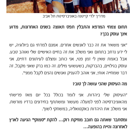
מדריך ילדי קייטנה באוניברסיטת תל אביב
תחום צמחי המרפא והתבלין תפס תאוצה בשנים האחרונות, מדוע
אינך עוסק בכך?
"אני משאיר את זה כבר לאנשים אחרים. אמנם למדתי גם ביולוגיה, יש
לי ידע נרחב בתחום ואני משלב את זה בחיים האישיים שלי ואוהב טבע.
אבל באמת שאין לי זמן פנוי, אני כותב ומצלם לעיתונים דתיים, אני
עוסק בגילויים, בהברקות, בשעשועי מילים. זה כמו ברק שאני מקבל, זה
דבר שמחייה אותי, אני אוהב להעניק ואנשים נהנים לקבל ממני".
מה העיסוק שהכי עושה לך טוב?
"העיסוק שלי ביהדות. אני לומד בכולל בכל יום מאז פרישתי
מהאוניברסיטה לפני למעלה מעשור ומשתתף בחידונים ברדיו מורשת.
אני משלב את היהדות באקטואליה, במשחקי לשון".
ומסתבר שאתה גם חובב מוזיקת רוק… להקת "סמוקי" הגיעה לארץ
לאחרונה והיית בהופעה…