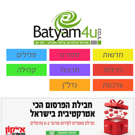
חדשות
ספורט
פלילים
רכילות
תרבות
קהילה
צרכנות
נדל"ן