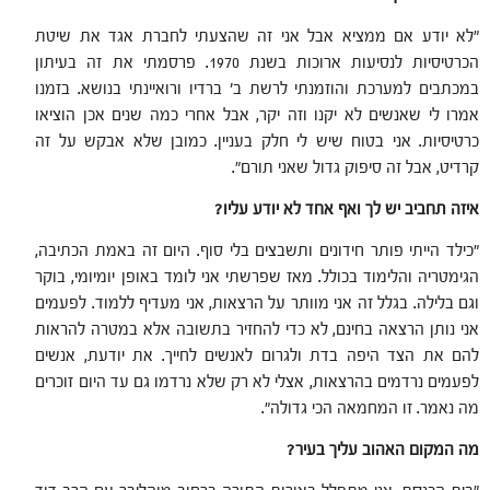
"לא יודע אם ממציא אבל אני זה שהצעתי לחברת אגד את שיטת
הכרטיסיות לנסיעות ארוכות בשנת 1970. פרסמתי את זה בעיתון
במכתבים למערכת והוזמנתי לרשת ב' ברדיו ורואיינתי בנושא. בזמנו
אמרו לי שאנשים לא יקנו וזה יקר, אבל אחרי כמה שנים אכן הוציאו
כרטיסיות. אני בטוח שיש לי חלק בעניין. כמובן שלא אבקש על זה
קרדיט, אבל זה סיפוק גדול שאני תורם".
איזה תחביב יש לך ואף אחד לא יודע עליו?
"כילד הייתי פותר חידונים ותשבצים בלי סוף. היום זה באמת הכתיבה,
הגימטריה והלימוד בכולל. מאז שפרשתי אני לומד באופן יומיומי, בוקר
וגם בלילה. בגלל זה אני מוותר על הרצאות, אני מעדיף ללמוד. לפעמים
אני נותן הרצאה בחינם, לא כדי להחזיר בתשובה אלא במטרה להראות
להם את הצד היפה בדת ולגרום לאנשים לחייך. את יודעת, אנשים
לפעמים נרדמים בהרצאות, אצלי לא רק שלא נרדמו גם עד היום זוכרים
מה נאמר. זו המחמאה הכי גדולה".
מה המקום האהוב עליך בעיר?