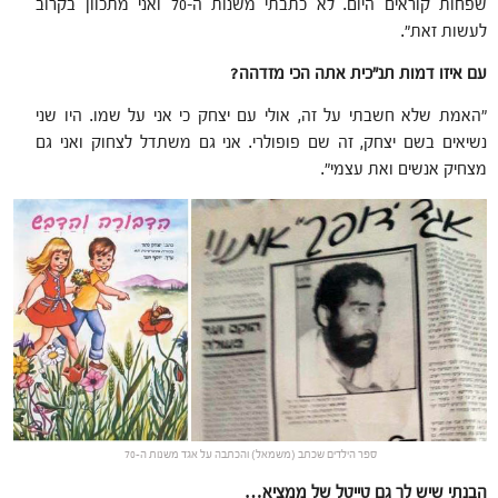
שפחות קוראים היום. לא כתבתי משנות ה-70 ואני מתכוון בקרוב
לעשות זאת".
עם איזו דמות תנ"כית אתה הכי מזדהה?
"האמת שלא חשבתי על זה, אולי עם יצחק כי אני על שמו. היו שני
נשיאים בשם יצחק, זה שם פופולרי. אני גם משתדל לצחוק ואני גם
מצחיק אנשים ואת עצמי".
ספר הילדים שכתב (משמאל) והכתבה על אגד משנות ה-70
הבנתי שיש לך גם טייטל של ממציא…