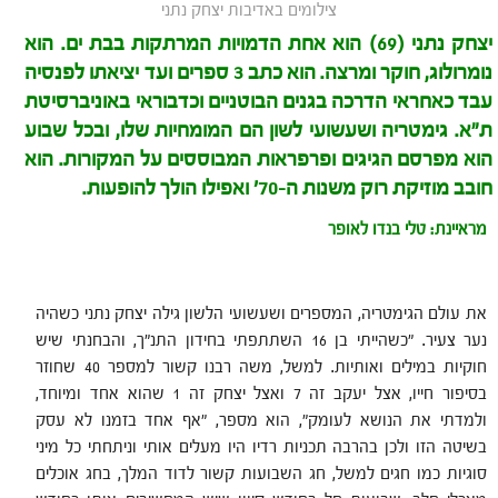
צילומים באדיבות יצחק נתני
יצחק נתני (69) הוא אחת הדמויות המרתקות בבת ים. הוא
נומרולוג, חוקר ומרצה. הוא כתב 3 ספרים ועד יציאתו לפנסיה
עבד כאחראי הדרכה בגנים הבוטניים וכדבוראי באוניברסיטת
ת"א.
גימטריה ושעשועי לשון הם המומחיות שלו, ובכל שבוע
הוא מפרסם הגיגים ופרפראות המבוססים על המקורות. הוא
חובב מוזיקת רוק משנות ה-70' ואפילו הולך להופעות.
מראיינת: טלי בנדו לאופר
את עולם הגימטריה, המספרים ושעשועי הלשון גילה יצחק נתני כשהיה
נער צעיר. "כשהייתי בן 16 השתתפתי בחידון התנ"ך, והבחנתי שיש
חוקיות במילים ואותיות. למשל, משה רבנו קשור למספר 40 שחוזר
בסיפור חייו, אצל יעקב זה 7 ואצל יצחק זה 1 שהוא אחד ומיוחד,
ולמדתי את הנושא לעומק", הוא מספר, "אף אחד בזמנו לא עסק
בשיטה הזו ולכן בהרבה תכניות רדיו היו מעלים אותי וניתחתי כל מיני
סוגיות כמו חגים למשל, חג השבועות קשור לדוד המלך, בחג אוכלים