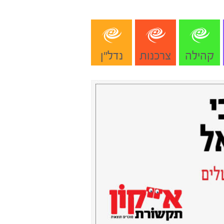
קהילה
צרכנות
נדל"ן