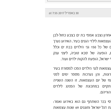
30 באפריל 2017 at 7:55
חרון נצבע אמפי בת ים בצבע כחול-לבן
העצמאות לילדי הגנים בעיר. האירוע נערך
בהשתתפותם של כל 150 גני הילדים בבת ים וכלל
, הופעה של סבא טוביה, ליצני ענק
 ישראל, הופעת להקות ילדים ועוד.
עצמאות לגני הילדים הפכו למסורת בעיר
ונות, והן נערכות מספר ימים לפני
 של יום העצמאות. זו השנה השנייה
קיים במתכונת של הפנינג לילדים
וריהם.
סי בכר השתתף גם הוא באירוע ואמר:
"זוהי התרגשות גדולה לראות את אלפי ילדי העיר מניפים בגאווה את דגל ישראל וחוגגים 69 שנות עצמאות