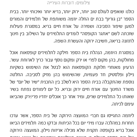
צילומים: דוברות העירייה
כולנו שואפים לעולם טוב יותר, ירוק יותר, בריא יותר ואיכותי יותר. בבית
הספר "בן גוריון" בבת ים החלה יוזמה משותפת של תלמידים והמורים
למען שיפור הסביבה ושמירה על אורח חיים בריא. במסגרת פעילות
שזכתה לשם "אתגר הקופסה" לומדים התלמידים על השילוב בין חינוך
לתזונה בריאה, חשיבה ירוקה והעשרת השפה.
במסגרת היוזמה, הנהלת בית הספר חילקה לתלמידים קופסאות אוכל
מחולקות, בהן מקום לפרי או ירק ומקום נוסף עבור כריך לארוחת עשר.
הרעיון מאוחרי חלוקת הקופסאות הוא לבטל את השימוש בשקיות
ניילון ופלסטיק חד פעמיות, שהשימוש בהן מזיק לסביבה. החלטה
נוספת שהתקבלה בבית הספר היא לשלב בין התכנית "שיר של יום" של
משרד החינוך עם אורח חיים ירוק ובריא. כל יום לימודים נפתח בשיר
שאותו כל התלמידים שרים, ומיד אחר כך אוכלים יחדיו פרי/ירק שהביאו
עימם לכיתה.
ליוזמה התגייסו גם חברי המועצה הירוקה של בית הספר, אשר ערכו
תחרות במהלכה עברו מידי יום בכל הכיתות ובדקו כמה תלמידים הביאו
אוכל בריא בקופסה תקנית שלא מכילה אריזות ניילון. המועצה הירוקה