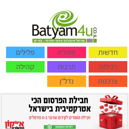
חדשות
ספורט
פלילים
רכילות
תרבות
קהילה
צרכנות
נדל"ן