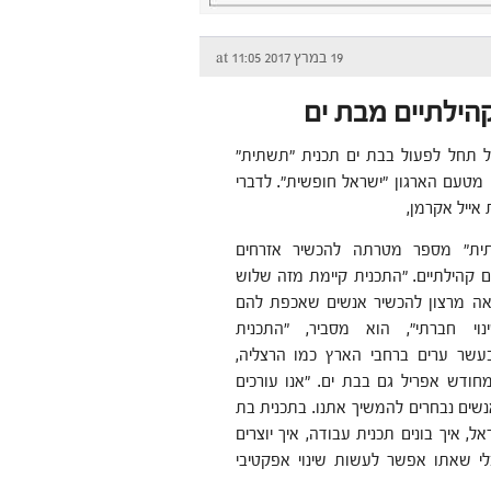
19 במרץ 2017 at 11:05
קהילתיים מבת ים
 תחל לפעול בבת ים תכנית "תשתית"
 מטעם הארגון "ישראל חופשית". לדברי
אייל אקרמן,
ית" מספר מטרתה להכשיר אזרחים
ם קהילתיים. "התכנית קיימת מזה שלוש
אה מרצון להכשיר אנשים שאכפת להם
וי חברתי", הוא מסביר, "התכנית
עשר ערים ברחבי הארץ כמו הרצליה,
מחודש אפריל גם בבת ים. "אנו עורכים
נים ו-20 אנשים נבחרים להמשיך אתנו. בתכנית בת
 איך בונים תכנית עבודה, איך יוצרים
כלי שאתו אפשר לעשות שינוי אפקטיבי