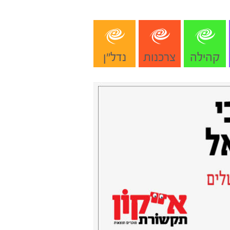
קהילה
צרכנות
נדל"ן