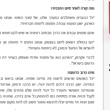
ומה קורה לאחר סיום התכנית?
"כל הבוגרים משתלבים במערך שלנו, של סוכני השינוי. אנחנו 
הארגון, ישנן הצעות עבודה וחממה ליזמות חברתית".
אתם מטווים עבורם את הדרך מבחינה רעיונית או שיש להם חופש פ
"הם בהחלט רשאים ליזום בעצמם, אנחנו נותנים יד פתוחה אך נת
להוציאן אל הפועל וכמובן, לא ביוזמות גזעניות".
לדברי אקרמן, "הארגון הוא על-מפגתי אזרחי שעוסק בענייני דת ו
הדומם בישראל".
מיהו הרוב הדומם?
"כל האנשים שרוצים לראות פה מדינה שפויה. אנחנו בראש וב
המדינה. ישנן הרבה דרכים להיות יהודי, יש הרבה זרמים, אורתודוקס
שהמדינה תאפשר ותעודד כל יהודי להיות שלם מהזרם שלו, שיהי
לקבל זכויות אזרח בסיסיות כמו להתחתן כל אדם בדרכו, שתהיה כ
שגם זוגות חד מיניים יוכלו להינשא ומאוד חשוב לנו לתת מקום שווה