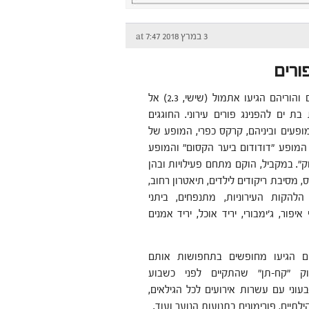
3 במרץ 2018 at 7:47
ורים
כ-3,000 ילדים והוריהם הגיעו אתמול (שישי, 2.3) אל
בת ים להפנינג פורים עירוני. החוגגים
מופעים וביניהם, קרקס כפרי, המופע של
 המופע "דודודום ביער הקסום" והמופע
". במקביל, הוקם מתחם פעילויות ובהן
 מסיבת ריקודים לילדים, תיאטרון רחוב,
להקות העירוניות, מתנפחים, ביתני
יפור, ג'ימבורי, יריד אוכל, יריד אמנים
ם הגיעו מחופשים בתחפושות אותם
ק "קח-תן" שהתקיים לפני כשבוע
עוני עם עשרות אירועים לכל הגילאים,
תיים, פורימונים בתנועות הנוער ועוד.