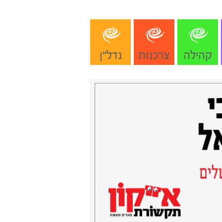
קהילה
צרכנות
נדל"ן