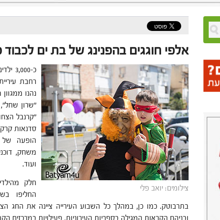
אלפי חוגגים בהפנינג של בת ים לכבוד פ
רחבת עיריית 
נהנו ממגוון 
"שרון שחל",
"קרנבל הצחוק
סדנאות קרקס,
הופעה של ה
משחק, דוכני א
ועוד.
חלק מהילדי
צילומים: יואב פלי
החליפו בשו
בתרבוטק. כמו כן, במהלך כל השבוע העירייה ציינה את החג הצב
ובניהם הקראות המגילה בספריות העירוניות, פעילויות במרכזים הקהיל