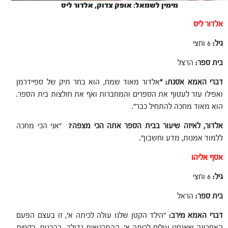
מימין לשמאל: אופק צדוק, אלדור ליס
אלדור ליס
גיל:
6 וחצי
בית ספר:
הרצל
דברי האמא אסנת: "
אלדור מאוד שמח, הוא בחר תיק של ספיידרמן
ואפילו עזר לעטוף את הספרים והמחברות ואף את חולצות בית הספר.
הוא מאוד מחכה להתחיל כבר".
אלדור, לאיזה שיעור בבית הספר אתה הכי מצפה?
"אני הכי מחכה
ללמוד אמנות, מדע וחשבון".
אסף אליהו
גיל:
6 וחצי
בית ספר:
הראל
דברי האמא מירב:
"הילד הקטן שלנו עולה לכיתה א', זו בעצם הפעם
האחרונה שאנחנו עולים לכיתה א'. ההתרגשות גדולה, בהכנות, בקניית