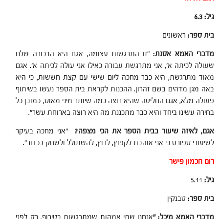
גיל: 6.3
בית ספר:
ראשונים
מדברי האמא אסנת:
"זו התרגשות עצומה, אגם היא הבכורה שלנו
שעולה לכיתה א', אני מתרגשת עבורה כאילו אני עולה לכיתה א'. אגם
מאוד מתרגשת, היא כבר מחכה ליום שישי עם קצת חששות, כי היא
באה מגן מדהים בשם זהרון. ההכנות לקראת בית הספר נעשו בשיתוף
פעולה מלא, אגם החליטה שהיא רוצה כמה שיותר מיני מאוס, כמובן כל
בחירה עשינו ביחד והיא כבר מתכננת מה היא רוצה בארוחת עשר".
אגם, לאיזה שיעור בבית הספר את הכי מצפה?
"אני מחכה בעיקר
לשיעורי ספורט כי אני אוהבת לקפוץ, לרוץ, להשתולל ולשחק בכדור".
רום חכמון פישר
גיל:
5.11
בית ספר:
טבנקין
מדברי האמא מיכל: "
אנחנו שתי אמהות שמתרגשות בטירוף. רק לפני