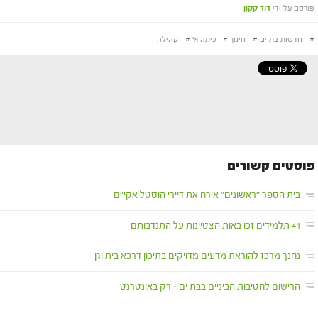
פורסם על ידי
דוד קקון
#
חדשות בת ים
#
חינוך
#
כיתה א'
#
קהילה
פוסטים קשורים
בית הספר "ראשונים" אירח את דיירי הוסטל אקי"ם
41 תלמידים זכו באות הצטיינות על התנדבותם
נחנך מרכז להוראת מדעים מדויקים בתיכון דרכא בית וגן
הרישום לחטיבות הביניים בבת ים – רק באינטרנט