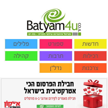
חדשות
ספורט
פלילים
רכילות
תרבות
קהילה
צרכנות
נדל"ן