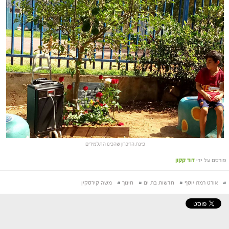
פינת הזיכרון שהכינו התלמידים
פורסם על ידי
דוד קקון
#
אורט רמת יוסף
#
חדשות בת ים
#
חינוך
#
משה קירסקין