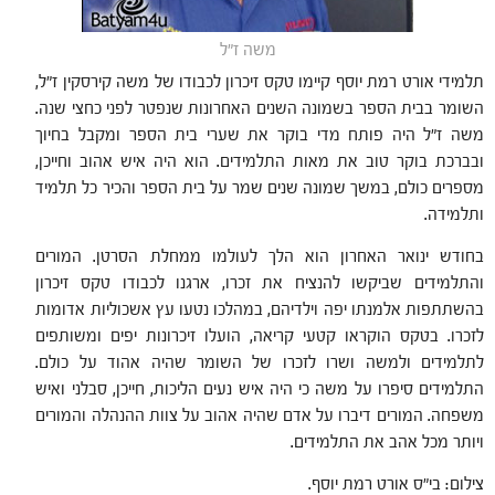
משה ז"ל
תלמידי אורט רמת יוסף קיימו טקס זיכרון לכבודו של משה קירסקין ז"ל,
השומר בבית הספר בשמונה השנים האחרונות שנפטר לפני כחצי שנה.
משה ז"ל היה פותח מדי בוקר את שערי בית הספר ומקבל בחיוך
ובברכת בוקר טוב את מאות התלמידים. הוא היה איש אהוב וחייכן,
מספרים כולם, במשך שמונה שנים שמר על בית הספר והכיר כל תלמיד
ותלמידה.
בחודש ינואר האחרון הוא הלך לעולמו ממחלת הסרטן. המורים
והתלמידים שביקשו להנציח את זכרו, ארגנו לכבודו טקס זיכרון
בהשתתפות אלמנתו יפה וילדיהם, במהלכו נטעו עץ אשכוליות אדומות
לזכרו. בטקס הוקראו קטעי קריאה, הועלו זיכרונות יפים ומשותפים
לתלמידים ולמשה ושרו לזכרו של השומר שהיה אהוד על כולם.
התלמידים סיפרו על משה כי היה איש נעים הליכות, חייכן, סבלני ואיש
משפחה. המורים דיברו על אדם שהיה אהוב על צוות ההנהלה והמורים
ויותר מכל אהב את התלמידים.
צילום: בי"ס אורט רמת יוסף.