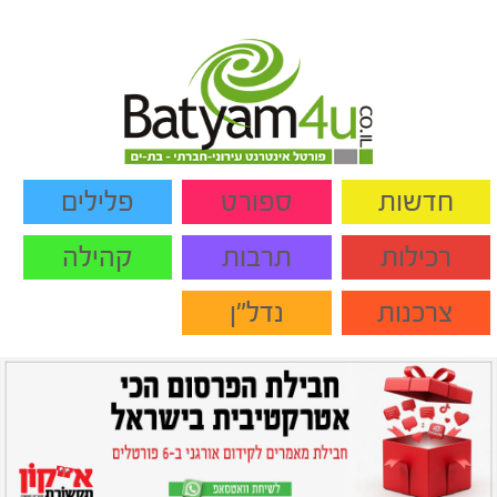
חדשות
ספורט
פלילים
רכילות
תרבות
קהילה
צרכנות
נדל"ן