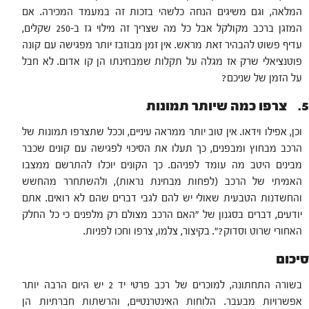
המלאה, וגם משיגים הנחה כלשהי בזכות זה במעמד המכירה. אם
המזגן ברכב מקולקל אבל כל מה שצריך זה מילוי גז ב-250 שקלים,
עדיף פשוט להבהיר זאת מראש. אין זמן מבוזבז יותר מפגישה עם קונה
פוטנציאלי שרק אז מגלה על תקלות שמבחינתו הן קו אדום. לא חבל
על הזמן של שניכם?
5. צרפו כמה שיותר תמונות
וכן, אפילו וידאו. אין טוב יותר ממראה עיניים, וככל שתצרפו תמונות של
הרכב מבחוץ ומבפנים, כך תעלו את הסיכוי לפגישה עם קונים שכבר
מבינים היטב מה עומד לפניהם. כך הקונים יוכלו להתרשם ממצבו
האמיתי של הרכב (לפחות מבחינת נראות), ולהשתחרר מהחשש
והחשדנות הטבעית שאולי יש להם לגבי דברים שהם לא רואים. אתם
יודעים, דברים בסגנון של "האם הרכב מצולם רק מלפנים כי כל החלק
האחורי שרוט וסדוק?". בקיצור, צלמו, צרפו וחכו לפניות.
סיכום
בשורה התחתונה, למוכרים של רכב פרטי יד 2 יש היום הרבה יותר
אפשרויות מבעבר. הלוחות האינטרנטיים, והרשתות חברתיות הן