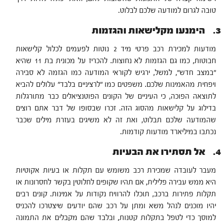
טובה לגרום למודעה שלכם לבלוט.
3. הימנעו מקלישאות והגזמות
מודעות למכירת רכב פרטי מיד 2 נוטות לפעמים לכלול קלישאות
חבוטות, כמו גם הגזמות לא נחוצות. להכריז על מכונית בת 11 שהיא
"במצב חדש", למשל, ירגיש לקוראי המודעה כמו הגזמה לא סבירה
ויפחית מהאמינות שלכם. משפטים כמו "לרציניים בלבד" עלולים להביא
לתוצאה הפוכה, כי העיניים של הקונים הפוטנציאלים כבר מתורגלות
בדילוג על קלישאות מהסוג הזה. זכרו שבסופו של דבר אתם רוצים
שהמודעה שלכם תבלוט, ואת זה לא משיגים בעזרת מילים שכבר
נכתבו במיליארד מודעות קודמות.
4. אל תסתירו את הבעיות
מעבר לעובדה שמכירת רכב משומש עם תקלות או בעיות אקוטיות
היא ממש עבירה פלילית, אם תהיו שקופים לחלוטין בקשר לחסרונות או
תקלות פתירות ברכב, תוכלו להרוויח נקודות על אמינות. קונים רבים
יהיו מוכנים לנהל משא ומתן על רכב שהם יודעים שיצטרכו להכניס
למוסך כדי לטפל בתקלות קטנות, ובלבד שהם מקבלים את התמונה