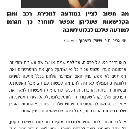
מה חשוב לציין במודעה למכירת רכב ומהן
הקלישאות שעליהן אפשר לוותר? כך תגרמו
למודעה שלכם לבלוט לטובה
יוני אביב, תוכן שיווקי בשיתוף Carwiz
בואו נדבר רגע על פרסום. עד לפני שניים או שלושה עשורים מודעות
פרסומת נועדו פשוט עבור כל מי שנתקל בהן. את המפרסמים ואת
המותגים לא ממש עניין האם המודעה שלהם בכלל מגיעה לעיניים
רלוונטיות, וממילא לא היה להם מה לעשות עם זה. אבל האינטרנט,
ובמיוחד הרשתות החברתיות, הכניסו לחיינו את האפשרות למקד את
הפרסום שלנו לקהל שעבורו זה רלוונטי. כלומר, לקהל היעד האמיתי. זה
אומר שבהתאם להיסטוריית החיפוש שלנו ברשת ולפי התחומי העניין
שלנו ברשתות החברתיות, נקבל פרסומים שאמורים לעניין אותנו.
אבל כל זה נכון למפרסמים ולחברות עסקיות. מה קורה כשאדם הקטן,
כל אחד מאיתנו, רוצה לפרסם משהו שיגיע לעיניים הנכונות? נגיד,