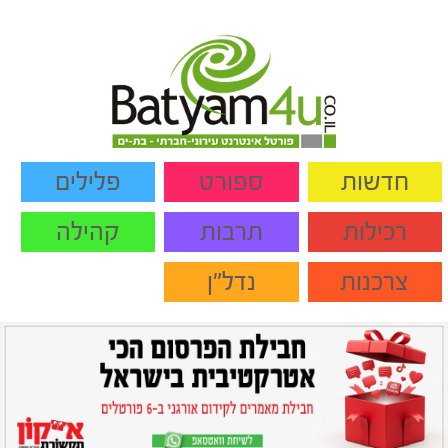
חדשות
ספורט
פלילים
רכילות
תרבות
קהילה
צרכנות
נדל"ן