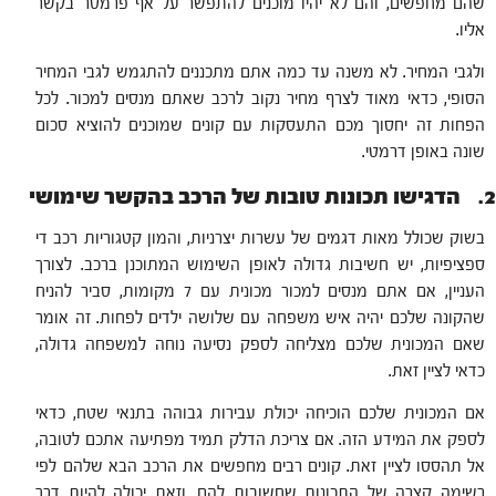
שהם מחפשים, והם לא יהיו מוכנים להתפשר על אף פרמטר בקשר
אליו.
ולגבי המחיר. לא משנה עד כמה אתם מתכננים להתגמש לגבי המחיר
הסופי, כדאי מאוד לצרף מחיר נקוב לרכב שאתם מנסים למכור. לכל
הפחות זה יחסוך מכם התעסקות עם קונים שמוכנים להוציא סכום
שונה באופן דרמטי.
2. הדגישו תכונות טובות של הרכב בהקשר שימושי
בשוק שכולל מאות דגמים של עשרות יצרניות, והמון קטגוריות רכב די
ספציפיות, יש חשיבות גדולה לאופן השימוש המתוכנן ברכב. לצורך
העניין, אם אתם מנסים למכור מכונית עם 7 מקומות, סביר להניח
שהקונה שלכם יהיה איש משפחה עם שלושה ילדים לפחות. זה אומר
שאם המכונית שלכם מצליחה לספק נסיעה נוחה למשפחה גדולה,
כדאי לציין זאת.
אם המכונית שלכם הוכיחה יכולת עבירות גבוהה בתנאי שטח, כדאי
לספק את המידע הזה. אם צריכת הדלק תמיד מפתיעה אתכם לטובה,
אל תהססו לציין זאת. קונים רבים מחפשים את הרכב הבא שלהם לפי
רשימה קצרה של התכונות שחשובות להם, וזאת יכולה להיות דרך