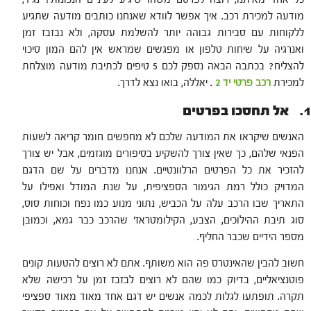
מודעה למכירת רכב. איך אפשר לוודא שאנחנו כותבים מודעה שתגיע
ללקוחות עם סבירות גבוהה יותר להשלמת עסקה, ולא נבזבז זמן
ואנרגיה על שיחות טלפון או מפגשים שמראש אין להם המון סיכוי
להצליח? בכתבה הבאה נספק לכם 5 טיפים לכתיבת מודעה מוצלחת
למכירת
רכב פרטי יד 2
. יאללה, בואו נצא לדרך.
1. אל תחסכו בפרטים
האנשים שיקראו את המודעה שלכם לא מחפשים חומר קריאה לשעות
הפנאי שלהם, כך שאין צורך להשקיע בסיפורים מוגזמים, אבל יש צורך
להזכיר את כל הפרטים הרלוונטיים. אנחנו מדברים על שם הדגם
המדויק כולל רמת הגימור הספציפית, על שנת המודל ואפילו על
התאריך שבו הרכב עלה על הכביש, נתוני מנוע כמו נפח וכוחות סוס,
סוג תיבת ההילוכים, הצבע, הקילומטראז' שהרכב כבר גמא, וכמובן
מספר הידיים שכבר החליף.
חשוב להבין שהאינטרס פה הוא משותף. אתם לא רוצים להטעות קונים
פוטנציאליים, בדיוק כמו שהם לא רוצים לבזבז זמן על רכישה שלא
תקרה. תופתעו לגלות לכמה אנשים יש דגם אחד מאוד מאוד ספציפי