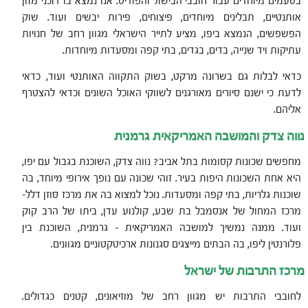
בטעמים מיוחדים עבור חובבי הבישול והפודיס. אנו נמצא בו דוכני מזון
אותנטיים, תבלינים מיוחדים, פיצוחים, פירות יבשים ועוד. שוק
הפשפשים, הנמצא ביפו, מציע לתייר הישראלי מגוון רחב של חנויות
עתיקות ויד שנייה, בדים, בגדים, בתי קפה ומסעדות מיוחדות.
כדאי לבלות גם בשרונה מרקט, בשוק התקווה האותנטי ועוד, כדאי
לדעת כי ישנם סיורים מאורגנים לשווקי האוכל השונים וכדאי להצטרף
אליהם.
נווה צדק והמושבה האמריקאית גרמנית
מחפשים שכונות קסומות בתל אביב? נווה צדק, השוכנת בגבול עם יפו,
היא אחת השכונות היפות בעיר. זוהי שכונה עם נופך אירופי מיוחד, בה
שוכנות גלריות, בתי קפה ומסעדות. נוכל למצוא בה את מרכז סוזן דלל-
מרכז המחול של אנסמבל בת שבע, קולנוע עדן, ביתו של הרב קוק
ועוד. ממנה נמשיך למושבה האמריקאית – גרמנית, השוכנת בין
פלורנטין ליפו, בה הבתים מייצגים סגנונות ארכיטקטוניים מגוונים.
מרכז התרבות של ישראל
לחובבי התרבות יש מגוון רחב של מוזיאונים, קטנים כגדולים.