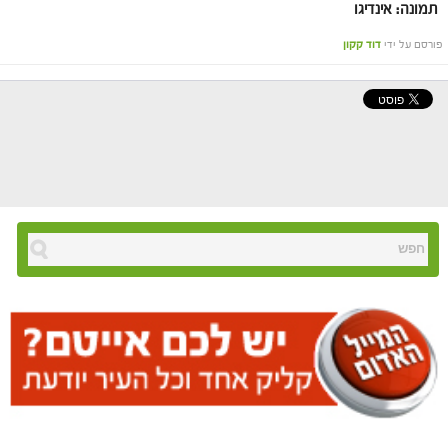
תמונה: אינדיגו
פורסם על ידי
דוד קקון