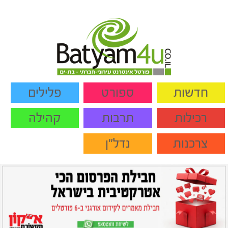
חדשות
ספורט
פלילים
רכילות
תרבות
קהילה
צרכנות
נדל"ן