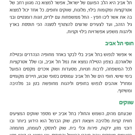
תל אביב היא הלב הפועם של ישראל, אפשר למצוא בה מגוון רחב של
אטרקציות ומקומות בילוי, מלונות, שווקים וחופים. כל אחד יכול למצוא
בה את אשר ליבו חפץ – החל ממשפחות עם ילדים, זוגות רומנטיים ובני
גיל הזהב, ועד לצעירים שרוצים להצטרף לסצנה הכי תוססת בארץ
וליהנות משפע אפשרויות בילוי וקניות.
חופי תל אביב
אי אפשר לנפוש בתל אביב בלי לבקר באחד מחופיה הנהדרים ובטיילת
שלאורכם. בצפון הטיילת נמצא את נמל תל אביב, ובו שלל אטרקציות
לכל המשפחה, לרבות חנויות, מסעדות ושוק איכרים מקסים הפועל
בימי שישי. חופי הים של תל אביב עמוסים בסופי שבוע, תיירים מקומיים
ומחו"ל אוהבים לנפוש בחופים וליהנות מחופשת בטן גב מלהיבה
ומשיזוף.
שווקים
שבעתם מהים, השמש והחול? בתל אביב יש מספר שווקים המציעים
חווית קניות מלהיבה ויוצאת דופן. שוק הכרמל הוא הידוע ביותר ובו
דוכני מזון, ירקות, פירות וכלי בית. שוק לוינסקי, לעומתו, מתמחה