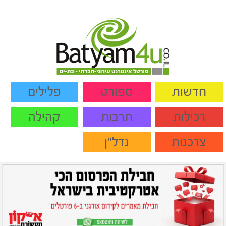
חדשות
ספורט
פלילים
רכילות
תרבות
קהילה
צרכנות
נדל"ן