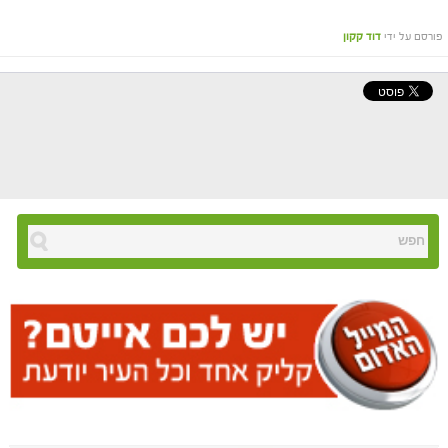
פורסם על ידי
דוד קקון