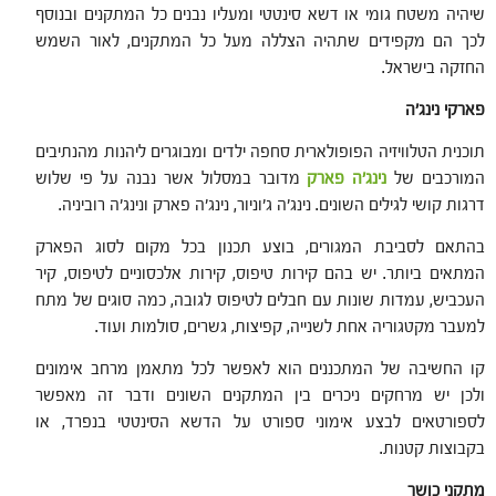
שיהיה משטח גומי או דשא סינטטי ומעליו נבנים כל המתקנים ובנוסף
לכך הם מקפידים שתהיה הצללה מעל כל המתקנים, לאור השמש
החזקה בישראל.
פארקי נינג'ה
תוכנית הטלוויזיה הפופולארית סחפה ילדים ומבוגרים ליהנות מהנתיבים
המורכבים של
נינג'ה פארק
מדובר במסלול אשר נבנה על פי שלוש
דרגות קושי לגילים השונים. נינג'ה ג'וניור, נינג'ה פארק ונינג'ה רוביניה.
בהתאם לסביבת המגורים, בוצע תכנון בכל מקום לסוג הפארק
המתאים ביותר. יש בהם קירות טיפוס, קירות אלכסוניים לטיפוס, קיר
העכביש, עמדות שונות עם חבלים לטיפוס לגובה, כמה סוגים של מתח
למעבר מקטגוריה אחת לשנייה, קפיצות, גשרים, סולמות ועוד.
קו החשיבה של המתכננים הוא לאפשר לכל מתאמן מרחב אימונים
ולכן יש מרחקים ניכרים בין המתקנים השונים ודבר זה מאפשר
לספורטאים לבצע אימוני ספורט על הדשא הסינטטי בנפרד, או
בקבוצות קטנות.
מתקני כושר