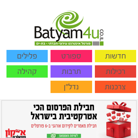
חדשות
ספורט
פלילים
רכילות
תרבות
קהילה
צרכנות
נדל"ן