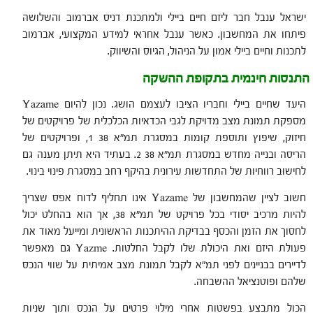
ישראל ענבל חבר ליזם חיים ביילי ולמתכנת דניס אברמוב והשלושה
פיתחו את המחשבון. כאשר ענבל אחראי למידע המקצועי, אברמוב
לתכנות וחיים ביילי אמון על הניהול, הגיוס והשיווק.
התנסות חינמית בתקופת ההשקה
היעד שחיים ביילי וחבריו הציבו לעצמם הושג. נכון להיום Yazame
מספקת תמונת מצב מדויקת לגבי הכדאיות הכלכלית של פרויקטים של
חיזוק, שיפוץ ותוספת קומות במסגרת תמ"א 38 1, ופרויקטים של
הריסה ובנייה מחדש במסגרת תמ"א 38 2. בעתיד היא תיתן מענה גם
לחישוב רווחיות של התחדשות עירונית בהיקף רחב במסגרת פינוי בינוי.
חשוב לציין שהמחשבון של Yazame אינו תחליף לדוח אפס שצריך
להיות מרכיב יסודי בכל פרויקט של תמ"א 38, אך הוא בהחלט יכול
לחסוך את הזמן והכסף בבדיקת ההיתכנות הראשונית ומייעל מאוד את
פעולת היזם ואת היכולת שלו לקבל החלטות. Yazme גם מאפשר
לדיירים בבניינים לפני תמ"א לקבל תמונת מצב אמיתית על שווי הנכס
שלהם ופוטנציאל ההשבחה.
הכול מתבצע בפשטות אחרי מילוי פרטים על הנכס ותוך שניות