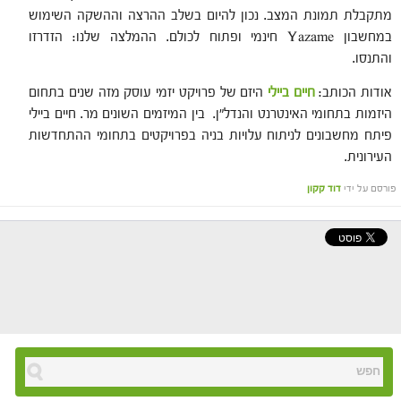
מתקבלת תמונת המצב. נכון להיום בשלב ההרצה וההשקה השימוש
במחשבון Yazame חינמי ופתוח לכולם. ההמלצה שלנו: הזדרזו
והתנסו.
אודות הכותב:
חיים ביילי
היזם של פרויקט יזמי עוסק מזה שנים בתחום
היזמות בתחומי האינטרנט והנדל"ן. בין המיזמים השונים מר. חיים ביילי
פיתח מחשבונים לניתוח עלויות בניה בפרויקטים בתחומי ההתחדשות
העירונית.
פורסם על ידי
דוד קקון