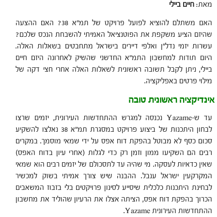
מאת:
חיים ביילי
האם משתלם להוציא לפועל פרויקט של תמ"א 38? האם ההצעה
שהיזם הציע משקפת את הפוטנציאל האמיתי להשבחת הנכס שלכם?
עשרות יזמי נדל"ן ואלפי דיירים בישראל מתחבטים בשאלות האלה.
היום תודות למחשבון התמ"א החדשני שהשיק לאחרונה היזם חיים
ביילי, ניתן לקבל תשובה ראשונית לשאלות האלה אחרי חצי דקה של
מילוי פרטים באפליקציה.
אינדיקציה ראשונית טובה
עד ש-Yazame נכנסה למגרש ההתחדשות העירונית, יזמים שרצו
לבחון היתכנות של ביצוע פרויקט במסגרת תמ"א 38 נאלצו להשקיע
סכום כסף לא מבוטל בהפקת דוח אפס על ידי שמאי מוסמך. במקרים
רבים הם השקיעו ממון וזמן רק כדי לגלות (אחרי עיון בדוח האפס)
שאין כדאיות לעסקה. מי שהיה עד לתסכולם של יזמים רבים הוא שמאי
המקרקעין ישראל ענבל. ההבנה שיש צורך אמיתי בשוק למכשיר
לבחינת היתכנות כלכלית שיסייע לסינון פרויקטים בלי בזבוז המשאבים
הכרוך בהפקת דוח אפס, הציתה אצלו את הרעיון שהוליד את מחשבון
ההתחדשות העירונית Yazame.