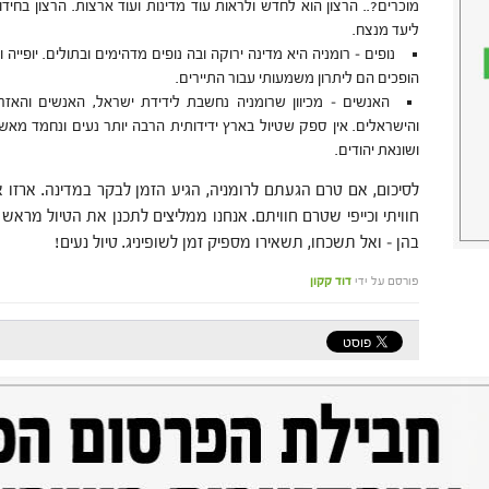
מוכרים?.. הרצון הוא לחדש ולראות עוד מדינות ועוד ארצות. הרצון בחיד
ליעד מנצח.
נופים – רומניה היא מדינה ירוקה ובה נופים מדהימים ובתולים. יופייה 
הופכים הם ליתרון משמעותי עבור התיירים.
האנשים – מכיוון שרומניה נחשבת לידידת ישראל, האנשים והאזר
והישראלים. אין ספק שטיול בארץ ידידותית הרבה יותר נעים ונחמד מא
ושונאת יהודים.
לסיכום, אם טרם הגעתם לרומניה, הגיע הזמן לבקר במדינה. ארזו 
חוויתי וכייפי שטרם חוויתם. אנחנו ממליצים לתכנן את הטיול מרא
בהן – ואל תשכחו, תשאירו מספיק זמן לשופיניג. טיול נעים!
פורסם על ידי
דוד קקון