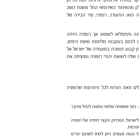
י (מזרח אירופה). גדולות המדינה הן
אוקראינה, הונגריה, מולדובה, בולגריה וסרביה. רומניה נחשבת לחלק מהאיחוד האירופאי החל משנת 2007
הוא: התעורר, רומני!. עיר הבירה של
ינה ותתפלאו לשמוע אך רומניה הייתה
נו לבינם בעקבות מלחמת ששת הימים.
אופן קבוע תומכת במעמדה של ישראל אל
ת שלה לשואת יהודי רומניה ומנציחה את
ים וזאת תודות לכל היתרונות שרומניה
בה. כאר משפחה שלמה נוסעת לטיול מדובר
לישראל. המרחק הקצר יחסית של רומניה
תורמת.
ד וכמה פעמים ניתן לטוס לאותם יעדים