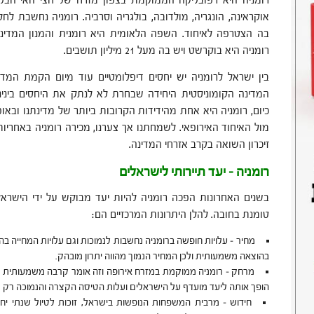
רומניה היא רפובליקה הממוקמת בצפון מזרח של חצי האי הבלקנ
בה הצטרפה לאיחוד. השפה הלאומית היא רומנית והמנון המדינה 
רומניה היא בוקרשט ויש בה מעל 21 מיליון תושבים.
בין ישראל לרומניה יש יחסים דיפלומטיים עוד מיום הקמת המד
המדינה הקומוניסטית היחידה שבחרת לא לנתק את היחסים ביני
כיום, רומניה היא אחת מהידידות הקרובות ביותר של מדינתנו וב
מול האיחוד האירופאי. לשמחתנו אך צערנו, מכירה רומניה באחריו
זיכרון השואה בקרב אזרחי המדינה.
רומניה – יעד תיירותי לישראלים
בשנים האחרונות הפכה רומניה להיות יעד מבוקש על ידי הישראל
טומנת בחובה. להלן היתרונות המרכזיים הם:
מחיר – עלויות חופשה ברומניה נחשבות לנמוכות וגם עלויות המחייה 
בהוצאה משמעותית ולכן המחיר הנמוך מהווה יתרון מובהק.
מרחק – רומניה ממוקמת במזרח אירופה וזה אומר קרבה משמעותית 
הופך אותה ליעד מועדף על הישראלים ועלות הטיסה הקצרה והנמוכה רק 
חידוש – מרבית המשפחות הנופשות בישראל, זוכות לטיול שנתי יחי