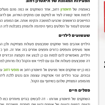
הפעילות המגוונת של תיאטרון רחוב
באופציה של
תיאטרון
רחוב, אחד השחקנים או כמה מהם מעלים מ
לדמות אשר קשורה לעיר או למיקום שבו מתקיים האירוע. אם לדוגמה
התיישבים הראשונים שהגיעו למושבה והקימו אותה. אם המופע הוא 
שנהנים לעמוד על הסלעים בחוף היפהפה ולהמתין בסבלנות לדג ה
שעשועים לילדים
הילדים אוהבים מאד שחקנים שמבצעים פעולות מצחיקות ולכן הם 
אשר מעיפים ותופסים כדורים וחפצים אחרים בזה אחר זה. תוך כ
הילדים, מאפשרים להם לנסות גם כן לבצע את הקפצת הכדורים ל
דה שמבצעים פעולות אלו גם עם לפידי אש והקהל כולו מרותק למו
כמו כן יש שחקנים אשר מגיעים אל תיאטרון רחוב או
מופעי רחוב
על
גבוהים. עבור הילדים זוהי אטרקציה עצומה והם נהנים ללכת לידם
מהמופע המצחיק שלהם בשיתוף עם הקהל.
פסלים חיים
השחקנים של תיאטרון אורותו – דה לובשים בגדים מיוחדים כמו
ידועים, דמויות ידועות של אומנים ידועי שם, סופרים, משוררים, שח