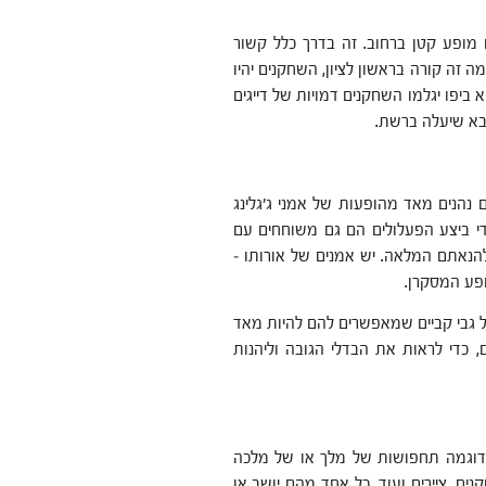
ופע קטן ברחוב. זה בדרך כלל קשור
 זה קורה בראשון לציון, השחקנים יהיו
ביפו יגלמו השחקנים דמויות של דייגים
בא שיעלה ברשת.
נהנים מאד מהופעות של אמני ג'גלינג
די ביצע הפעלולים הם גם משוחחים עם
הנאתם המלאה. יש אמנים של אורותו –
פע המסקרן.
 גבי קביים שמאפשרים להם להיות מאד
, כדי לראות את הבדלי הגובה וליהנות
 לדוגמה תחפושות של מלך או של מלכה
קנים, ציירים ועוד. כל אחד מהם יושב או