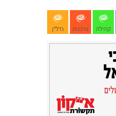
קהילה
צרכנות
נדל"ן