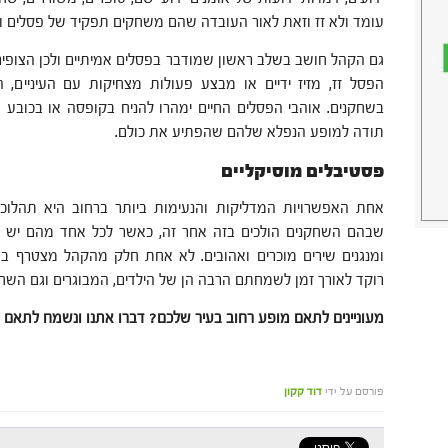
עומד ולא זז וזאת לאור העובדה שהם משחקים תפקיד של פסלים ולכן
גם הקהל חושב בשלב ראשון שמודבר בפסלים אמיתיים ולכן הצופי
הפסל זז, מזיז ידיים או מבצע פעולות מצחיקות עם העיניים, 
בשחקנים. אוהבי הפסלים החיים ימהרו להניח בקופסה או בכובע
תודה למופע הנפלא שלהם שהפתיע את כולם.
פסטיבלים מוסיקליים
אחת האפשרויות המדליקות והנעימות ביותר ברחוב היא תהלוכ
שבהם השחקנים הולכים בזה אחר זה, כאשר לכל אחד מהם יש כלי
ומנגנים שירים מוכרים ואהובים. לא אחת חלק מהקהל מצטרף בש
רוקד לאורך זמן לשמחתם הרבה הן של הילדים, המבוגרים וגם השחק
מעוניינים לתאם מופע רחוב בעיר שלכם? דברו אתנו ונשמח לתאם 
פורסם על ידי
דוד קקון