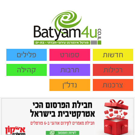
חדשות
ספורט
פלילים
רכילות
תרבות
קהילה
צרכנות
נדל"ן