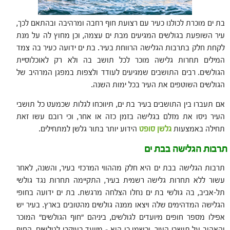
בת ים מוכרת לכולנו כעיר עם רצועת חוף רחבה ומרהיבה ובהתאם לכך,
עיר השופעת בגולשים המגיעים מבת ים עצמה, וכן מחוץ לה על מנת
לקחת חלק בתרבות הגלישה הרווחת בעיר. בת ים ידועה כעיר בה צמד
המילים תחרות גלישה מוכר לכל תושב בה ולא רק לאוכלוסיית
הגולשים. רבים התושבים שמגיעים לעודד ולצפות במפגן המרהיב של
הגולשים השוטפים את העיר בכל ימות השנה.
אם תעברו בין התושבים בעיר בת ים, תיווכחו לגלות שכמעט כל תושבי
העיר ניסו את מזלם בגלישה בזמן כזה או אחר, וכי רובם עשו זאת
תחילה באמצעות
גלשן סופט
הידוע יותר בתור גלשן למתחילים.
תרבות הגלישה בבת ים
תרבות הגלישה בבת ים היא חלק מההווי המרכזי בעיר, והשנה, לאחר
עשור ללא תחרות גלישה רשמית בעיר, התקיימה תחרות נגד גולשי
תל-אביב, בה גולשי בת ים נחלו הצלחה מרגשת. בת ים ידועה בחופי
הגלישה המדהימים שלה ויצאו ממנה גולשים מהטובים בארץ. בעיר יש
אפילו מספר חופים מיועדים לגולשים, ביניהם "חוף הגולשים" המוכר
והאהוב על תושבי העיר, וכשמו כן הוא – מיועד בעיקרו לגולשים, החוף