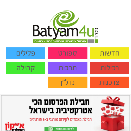
חדשות
ספורט
פלילים
רכילות
תרבות
קהילה
צרכנות
נדל"ן