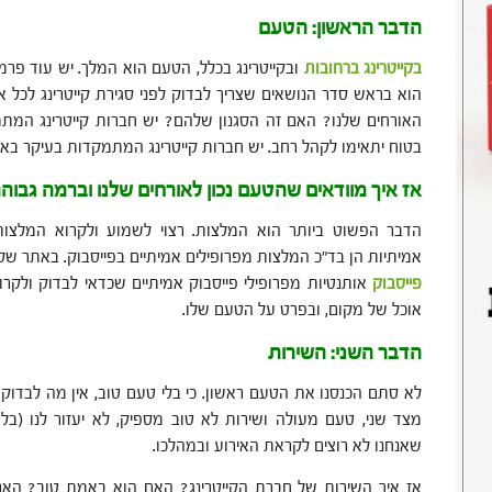
הדבר הראשון: הטעם
בקייטרינג ברחובות
ובקייטרינג בכלל, הטעם הוא המלך. יש עוד פר
הוא בראש סדר הנושאים שצריך לבדוק לפני סגירת קייטרינג לכל 
האורחים שלנו? האם זה הסגנון שלהם? יש חברות קייטרינג המתמ
בטוח יתאימו לקהל רחב. יש חברות קייטרינג המתמקדות בעיקר באו
אז
איך
מוודאים
שהטעם
נכון
לאורחים
שלנו
וברמה
גבוה
הדבר הפשוט ביותר הוא המלצות. רצוי לשמוע ולקרוא המלצות
אמיתיות הן בד״כ המלצות מפרופילים אמיתיים בפייסבוק. באתר של 
פייסבוק
אותנטיות מפרופילי פייסבוק אמיתיים שכדאי לבדוק ולקרו
אוכל של מקום, ובפרט על הטעם שלו.
הדבר השני: השירות
לא סתם הכנסנו את הטעם ראשון. כי בלי טעם טוב, אין מה לבדוק 
מצד שני, טעם מעולה ושירות לא טוב מספיק, לא יעזור לנו (בל
שאנחנו לא רוצים לקראת האירוע ובמהלכו.
אז איך השירות של חברת הקייטרינג? האם הוא באמת טוב? האם 