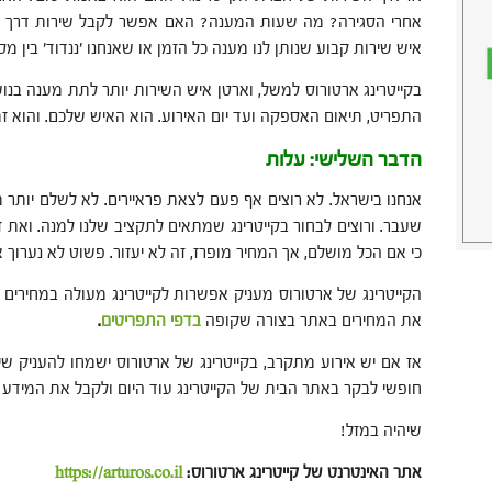
אחרי הסגירה? מה שעות המענה? האם אפשר לקבל שירות דרך הו
איש שירות קבוע שנותן לנו מענה כל הזמן או שאנחנו ׳ננדוד׳ בין מ
בקייטרינג ארטורוס למשל, וארטן איש השירות יותר לתת מענה בנוש
התפריט, תיאום האספקה ועד יום האירוע. הוא האיש שלכם. והוא זמ
הדבר השלישי: עלות
אנחנו בישראל. לא רוצים אף פעם לצאת פראיירים. לא לשלם יותר
שעבר. ורוצים לבחור בקייטרינג שמתאים לתקציב שלנו למנה. ואת ז
כי אם הכל מושלם, אך המחיר מופרז, זה לא יעזור. פשוט לא נערוך 
הקייטרינג של ארטורוס מעניק אפשרות לקייטרינג מעולה במחירים 
את המחירים באתר בצורה שקופה
בדפי התפריטים
.
אז אם יש אירוע מתקרב, בקייטרינג של ארטורוס ישמחו להעניק שיר
חופשי לבקר באתר הבית של הקייטרינג עוד היום ולקבל את המידע 
שיהיה במזל!
אתר האינטרנט של קייטרינג ארטורוס:
https://arturos.co.il