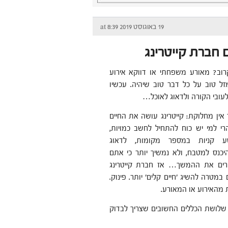
19 באוגוסט 2019 at 8:39
חברת קייטרינג
רוב? מאורע משפחתי או דווקא אירוע
ל טוב על כל דבר טוב שיהיה. עכשיו
לעובי הקורה ולדאוג לאוכל…
אין מחלוקת: קייטרינג עושה את החיים
הרי למי יש כוח להתחיל לחשב כמויות,
 קניות במספר מקומות, לדאוג
היכנס למטבח, ולא נמשיך יותר כי אתם
ירים את ההמשך… אז חברת קייטרינג
 במטרה להשיג ׳חיים קלים׳ יותר. פינוק.
 מהאירוע או המאורע.
 שלושת הכללים החשובים שצריך לבדוק