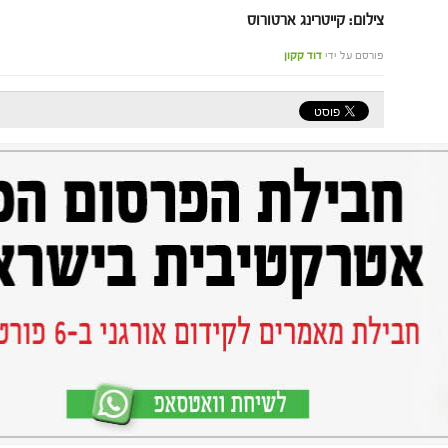
צילום: קייטרינג ארטורוס
פורסם על ידי
דוד קקון