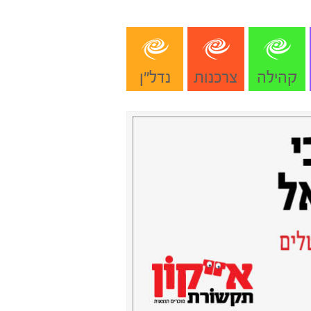
קהילה
צרכנות
נדל"ן